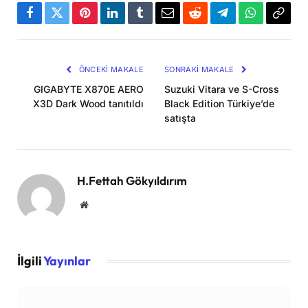
Facebook
Twitter
Pinterest
LinkedIn
Tumblr
Email
Reddit
Telegram
WhatsApp
Bağla
Kopya
ÖNCEKI MAKALE
SONRAKI MAKALE
GIGABYTE X870E AERO
Suzuki Vitara ve S-Cross
X3D Dark Wood tanıtıldı
Black Edition Türkiye’de
satışta
H.Fettah Gökyıldırım
Website
İlgili
Yayınlar