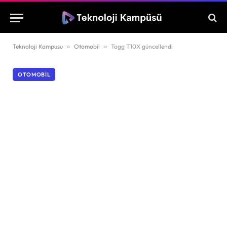
Teknoloji Kampusu
»
Otomobil
»
Togg T10X güncellendi
OTOMOBIL