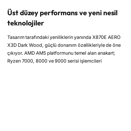
Üst düzey performans ve yeni nesil
teknolojiler
Tasarım tarafındaki yeniliklerin yanında X870E AERO
X3D Dark Wood, güçlü donanım özellikleriyle de öne
çıkıyor. AMD AM5 platformunu temel alan anakart;
Ryzen 7000, 8000 ve 9000 serisi işlemcileri
desteklerken, DDR5 belleklerde yüksek frekanslara
ulaşabiliyor. Gelişmiş VRM yapısı ve kapsamlı
soğutma çözümleri sayesinde yoğun yük altında stabil
performans sunan model, PCIe 5.0 destekli genişleme
yuvaları ve yüksek hızlı M.2 depolama seçenekleriyle
modern sistem ihtiyaçlarına cevap veriyor. Wi-Fi 7 ve
çift 5GbE bağlantı desteği gibi yeni nesil iletişim
çözümleri de anakartın öne çıkan teknik avantajları