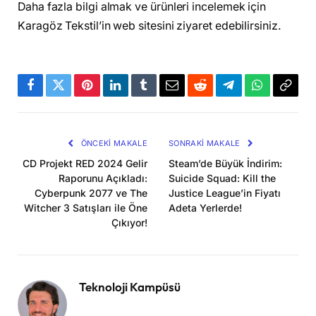
Daha fazla bilgi almak ve ürünleri incelemek için
Karagöz Tekstil’in web sitesini ziyaret edebilirsiniz.
Facebook
Twitter
Pinterest
LinkedIn
Tumblr
Email
Reddit
Telegram
WhatsApp
Bağla
Kopya
ÖNCEKI MAKALE
SONRAKI MAKALE
CD Projekt RED 2024 Gelir
Steam’de Büyük İndirim:
Raporunu Açıkladı:
Suicide Squad: Kill the
Cyberpunk 2077 ve The
Justice League’in Fiyatı
Witcher 3 Satışları ile Öne
Adeta Yerlerde!
Çıkıyor!
Teknoloji Kampüsü