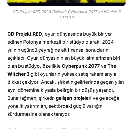
CD Projekt RED 2024 Gelirleri: Cyberpunk 2077 ve Witcher 3
Satışları
CD Projekt RED
, oyun dünyasında büyük bir yer
edinen Polonya merkezli bir stüdyo olarak, 2024
yılının üçüncü çeyreğine ait finansal sonuçlarını
açıkladı. Oyun dünyasının en büyük isimlerinden biri
olan bu stüdyo, özellikle
Cyberpunk 2077
ve
The
Witcher 3
gibi oyunların yüksek satış rakamlarıyla
dikkat çekiyor. Ancak, şirketin gelirlerinde geçen yılın
aynı dönemine kıyasla belirgin bir düşüş yaşandı.
Buna rağmen, şirketin
gelişen projeleri
ve geleceğe
yönelik yatırımları, sektördeki güçlü varlığını
sürdürmesine olanak tanıyor.
Cyberpunk 2077 ve The Witcher 3’ün Satış