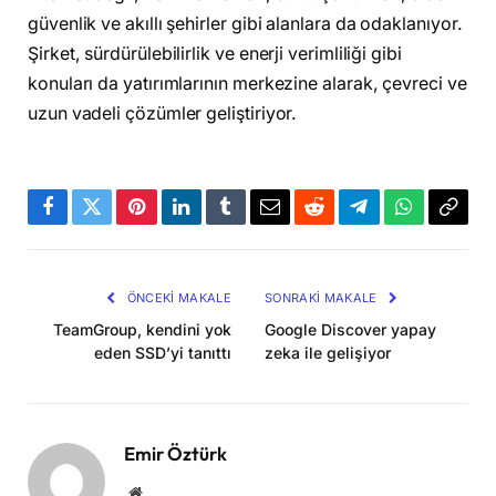
güvenlik ve akıllı şehirler gibi alanlara da odaklanıyor.
Şirket, sürdürülebilirlik ve enerji verimliliği gibi
konuları da yatırımlarının merkezine alarak, çevreci ve
uzun vadeli çözümler geliştiriyor.
Facebook
Twitter
Pinterest
LinkedIn
Tumblr
Email
Reddit
Telegram
WhatsApp
Bağla
Kopya
ÖNCEKI MAKALE
SONRAKI MAKALE
TeamGroup, kendini yok
Google Discover yapay
eden SSD’yi tanıttı
zeka ile gelişiyor
Emir Öztürk
Website