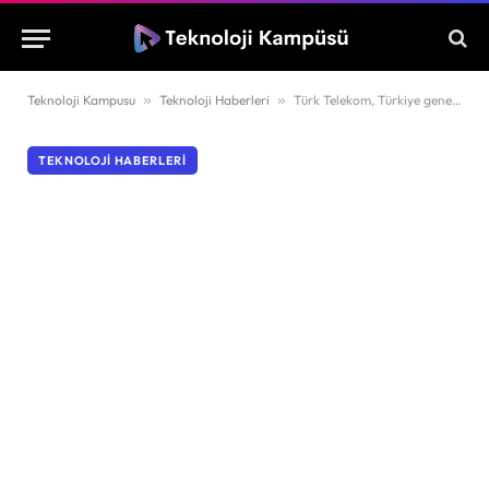
Teknoloji Kampusu
»
Teknoloji Haberleri
»
Türk Telekom, Türkiye genelinde ortalama 358 Mbps internet hızı sunmaya başladığını söyledi
TEKNOLOJI HABERLERI