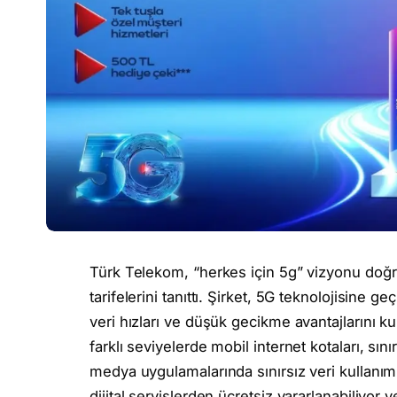
Türk Telekom, “herkes için 5g” vizyonu doğrul
tarifelerini tanıttı. Şirket, 5G teknolojisine 
veri hızları ve düşük gecikme avantajlarını kul
farklı seviyelerde mobil internet kotaları, sın
medya uygulamalarında sınırsız veri kullanımı g
dijital servislerden ücretsiz yararlanabiliyor 