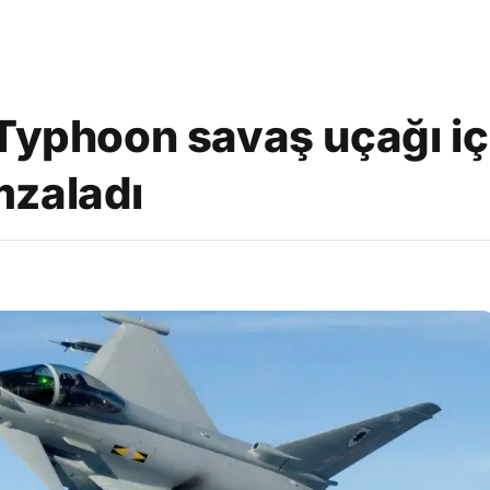
 Typhoon savaş uçağı iç
mzaladı