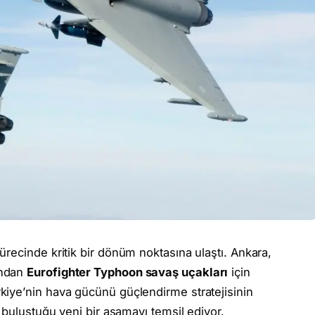
recinde kritik bir dönüm noktasına ulaştı. Ankara,
ından
Eurofighter Typhoon savaş uçakları
için
rkiye’nin hava gücünü güçlendirme stratejisinin
 buluştuğu yeni bir aşamayı temsil ediyor.