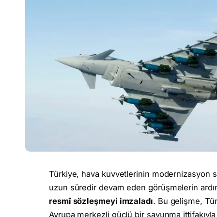
Türkiye, hava kuvvetlerinin modernizasyon sü
uzun süredir devam eden görüşmelerin ard
resmî sözleşmeyi imzaladı
. Bu gelişme, Tü
Avrupa merkezli güçlü bir savunma ittifakıyla