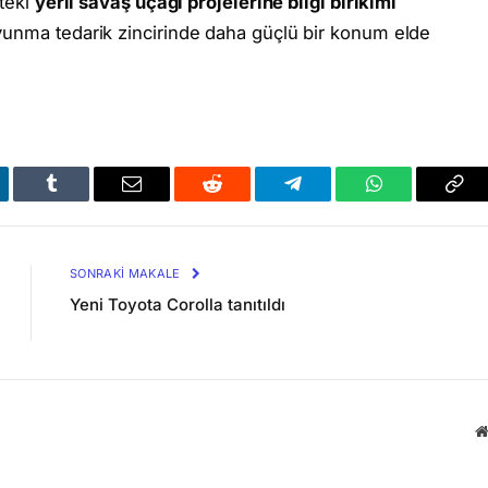
kteki
yerli savaş uçağı projelerine bilgi birikimi
vunma tedarik zincirinde daha güçlü bir konum elde
kedIn
Tumblr
Email
Reddit
Telegram
WhatsApp
Bağl
Kop
SONRAKI MAKALE
Yeni Toyota Corolla tanıtıldı