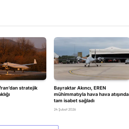
ran’dan stratejik
Bayraktar Akıncı, EREN
klığı
mühimmatıyla hava hava atışında
tam isabet sağladı
24 Şubat 2026