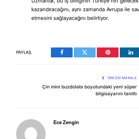
Uzmanlar, bu iş birliğinin Türkiye’nin gelece
kazandıracağını, aynı zamanda Avrupa ile sa
etmesini sağlayacağını belirtiyor.
PAYLAŞ.
Facebook
Twitter
Pinterest
Lin
ÖNCEKI MAKALE
Çin mini buzdolabı boyutundaki yeni süper
bilgisayarını tanıttı
Ece Zengin