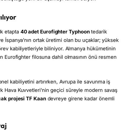
ılıyor
lk etapta
40 adet Eurofighter Typhoon
tedarik
 ve İspanya’nın ortak üretimi olan bu uçaklar; yüksek
rev kabiliyetleriyle biliniyor. Almanya hükümetinin
’nin Eurofighter filosuna dahil olmasının önü resmen
l kabiliyetini artırırken, Avrupa ile savunma iş
ürk Hava Kuvvetleri’nin geçici süreyle modern savaş
çak projesi TF Kaan
devreye girene kadar önemli
taj