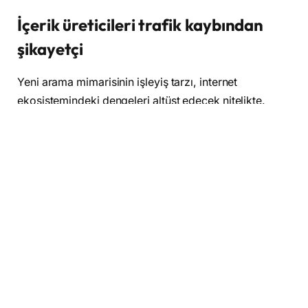
İçerik üreticileri trafik kaybından
şikayetçi
Yeni arama mimarisinin işleyiş tarzı, internet
ekosistemindeki dengeleri altüst edecek nitelikte.
Sistem, farklı web sitelerinde yer alan özgün içerikleri
tarayıp tek bir yapay zeka özeti haline getirerek
doğrudan arama sonuçları sayfasında kullanıcılara
sunuyor. Bu durum, bilgiye hızlı erişim sağlasa da
kullanıcıların asıl kaynağı barındıran sitelere tıklama
ihtiyacını ortadan kaldırıyor. Sonuç olarak, büyük
emeklerle içerik üreten yayıncılar ve teknoloji siteleri,
çok ciddi bir ziyaretçi ve dolayısıyla reklam geliri
kaybıyla karşı karşıya kalıyor.