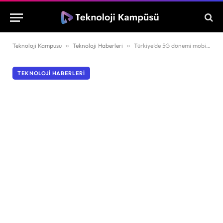
Teknoloji Kampusu
»
Teknoloji Haberleri
»
Türkiye’de 5G dönemi mobil internet hızlarını uçurdu
TEKNOLOJI HABERLERI