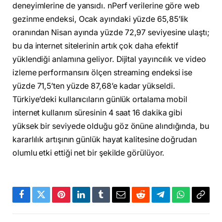
deneyimlerine de yansıdı. nPerf verilerine göre web
gezinme endeksi, Ocak ayındaki yüzde 65,85’lik
oranından Nisan ayında yüzde 72,97 seviyesine ulaştı;
bu da internet sitelerinin artık çok daha efektif
yüklendiği anlamına geliyor. Dijital yayıncılık ve video
izleme performansını ölçen streaming endeksi ise
yüzde 71,5’ten yüzde 87,68’e kadar yükseldi.
Türkiye’deki kullanıcıların günlük ortalama mobil
internet kullanım süresinin 4 saat 16 dakika gibi
yüksek bir seviyede olduğu göz önüne alındığında, bu
kararlılık artışının günlük hayat kalitesine doğrudan
olumlu etki ettiği net bir şekilde görülüyor.
Facebook
Twitter
Pinterest
LinkedIn
Tumblr
Email
Reddit
Telegram
WhatsApp
Bağla
Kopya