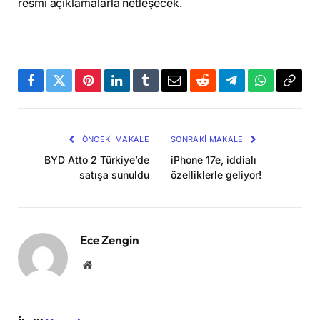
resmi açıklamalarla netleşecek.
Facebook
Twitter
Pinterest
LinkedIn
Tumblr
Email
Reddit
Telegram
WhatsApp
Bağla
Kopya
ÖNCEKI MAKALE
SONRAKI MAKALE
BYD Atto 2 Türkiye’de
iPhone 17e, iddialı
satışa sunuldu
özelliklerle geliyor!
Ece Zengin
Website