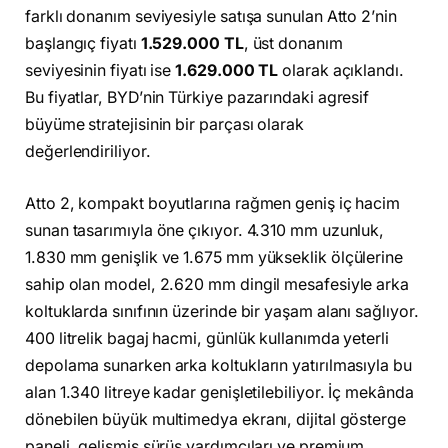
farklı donanım seviyesiyle satışa sunulan Atto 2’nin
başlangıç fiyatı
1.529.000 TL
, üst donanım
seviyesinin fiyatı ise
1.629.000 TL
olarak açıklandı.
Bu fiyatlar, BYD’nin Türkiye pazarındaki agresif
büyüme stratejisinin bir parçası olarak
değerlendiriliyor.
Atto 2, kompakt boyutlarına rağmen geniş iç hacim
sunan tasarımıyla öne çıkıyor. 4.310 mm uzunluk,
1.830 mm genişlik ve 1.675 mm yükseklik ölçülerine
sahip olan model, 2.620 mm dingil mesafesiyle arka
koltuklarda sınıfının üzerinde bir yaşam alanı sağlıyor.
400 litrelik bagaj hacmi, günlük kullanımda yeterli
depolama sunarken arka koltukların yatırılmasıyla bu
alan 1.340 litreye kadar genişletilebiliyor. İç mekânda
dönebilen büyük multimedya ekranı, dijital gösterge
paneli, gelişmiş sürüş yardımcıları ve premium