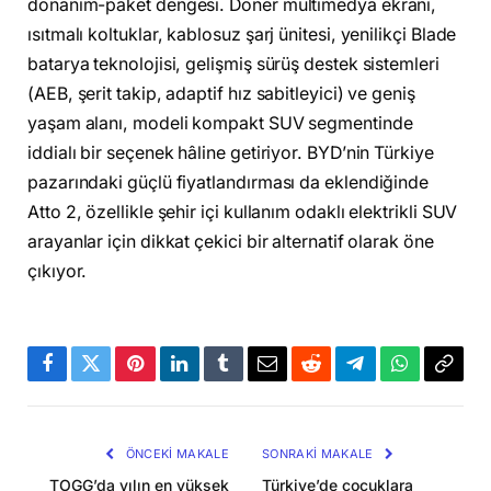
donanım-paket dengesi. Döner multimedya ekranı,
ısıtmalı koltuklar, kablosuz şarj ünitesi, yenilikçi Blade
batarya teknolojisi, gelişmiş sürüş destek sistemleri
(AEB, şerit takip, adaptif hız sabitleyici) ve geniş
yaşam alanı, modeli kompakt SUV segmentinde
iddialı bir seçenek hâline getiriyor. BYD’nin Türkiye
pazarındaki güçlü fiyatlandırması da eklendiğinde
Atto 2, özellikle şehir içi kullanım odaklı elektrikli SUV
arayanlar için dikkat çekici bir alternatif olarak öne
çıkıyor.
Facebook
Twitter
Pinterest
LinkedIn
Tumblr
Email
Reddit
Telegram
WhatsApp
Bağla
Kopya
ÖNCEKI MAKALE
SONRAKI MAKALE
TOGG’da yılın en yüksek
Türkiye’de çocuklara