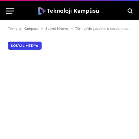
Teknoloji Kampusu
»
Sosyal Medya
»
Türkiye’de çocuklara sosyal medya sınırlaması geliyor!
SOSYAL MEDYA