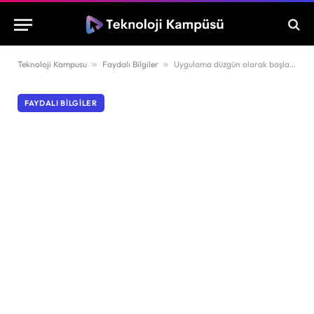
Teknoloji Kampusu
»
Faydalı Bilgiler
»
Uygulama düzgün olarak başlatılamadı (0xc000007b) hatası nedir, nasıl çözülür?
FAYDALI BILGILER