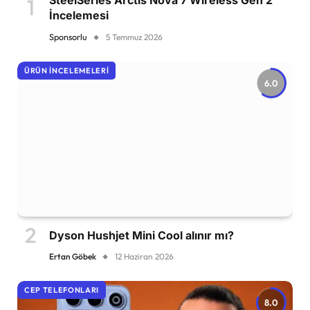
SteelSeries Arctis Nova 7 Wireless Gen 2
İncelemesi
Sponsorlu
5 Temmuz 2026
ÜRÜN İNCELEMELERI
6.0
Dyson Hushjet Mini Cool alınır mı?
Ertan Göbek
12 Haziran 2026
CEP TELEFONLARI
8.0