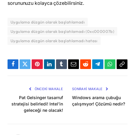
sorununuzu kolayca çözebilirsiniz.
Uygulama düzgün olarak başlatılamadı
Uygulama düzgün olarak başlatılamadı (0xc000007b)
Uygulama düzgün olarak başlatılamadı hatası
Facebook
Twitter
Pinterest
LinkedIn
Tumblr
Email
Reddit
Telegram
WhatsApp
Bağla
Kopya
ÖNCEKI MAKALE
SONRAKI MAKALE
Pat Gelsinger tasarruf
Windows arama çubuğu
stratejisi belirledi! Intel’in
çalışmıyor! Çözümü nedir?
geleceği ne olacak!