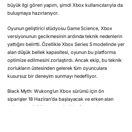
büyük ilgi gören yapım, şimdi Xbox kullanıcılarıyla da
buluşmaya hazırlanıyor.
Oyunun geliştirici stüdyosu Game Science, Xbox
versiyonunun gecikmesinin ardında teknik nedenlerin
yattığını belirtti. Özellikle Xbox Series S modelinde yer
alan düşük bellek kapasitesi, oyunun bu platforma
optimize edilmesini zorlaştırdı. Ancak ekip, bu teknik
zorlukların üstesinden gelerek tüm oyunculara
kusursuz bir deneyim sunmayı hedefliyor.
Black Myth: Wukong’un Xbox sürümü için ön
siparişler 18 Haziran’da başlayacak ve erken alan
kullanıcılar %20’ye varan indirim fırsatından
yararlanabilecek. Bu özel indirim, kısa bir süreliğine
sınırlı olacak ve 11 Temmuz’a kadar devam edecek.