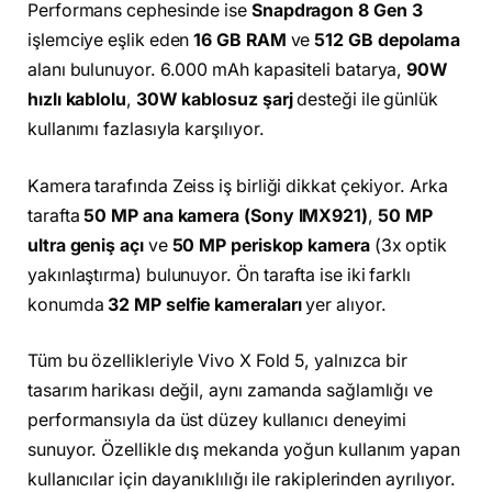
Performans cephesinde ise
Snapdragon 8 Gen 3
işlemciye eşlik eden
16 GB RAM
ve
512 GB depolama
alanı bulunuyor. 6.000 mAh kapasiteli batarya,
90W
hızlı kablolu
,
30W kablosuz şarj
desteği ile günlük
kullanımı fazlasıyla karşılıyor.
Kamera tarafında Zeiss iş birliği dikkat çekiyor. Arka
tarafta
50 MP ana kamera (Sony IMX921)
,
50 MP
ultra geniş açı
ve
50 MP periskop kamera
(3x optik
yakınlaştırma) bulunuyor. Ön tarafta ise iki farklı
konumda
32 MP selfie kameraları
yer alıyor.
Tüm bu özellikleriyle Vivo X Fold 5, yalnızca bir
tasarım harikası değil, aynı zamanda sağlamlığı ve
performansıyla da üst düzey kullanıcı deneyimi
sunuyor. Özellikle dış mekanda yoğun kullanım yapan
kullanıcılar için dayanıklılığı ile rakiplerinden ayrılıyor.