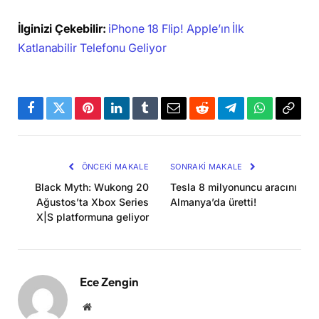
İlginizi Çekebilir:
iPhone 18 Flip! Apple’ın İlk
Katlanabilir Telefonu Geliyor
Facebook
Twitter
Pinterest
LinkedIn
Tumblr
Email
Reddit
Telegram
WhatsApp
Bağla
Kopya
ÖNCEKI MAKALE
SONRAKI MAKALE
Black Myth: Wukong 20
Tesla 8 milyonuncu aracını
Ağustos’ta Xbox Series
Almanya’da üretti!
X|S platformuna geliyor
Ece Zengin
Website