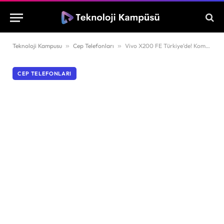
Teknoloji Kampusu
»
Cep Telefonları
»
Vivo X200 FE Türkiye’de! Kompakt tasarımda amiral gemisi deneyimi
CEP TELEFONLARI