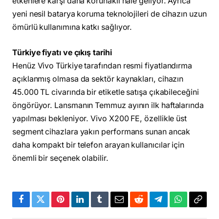
etkenlere karşı daha korunaklı hale geliyor. Ayrıca
yeni nesil batarya koruma teknolojileri de cihazın uzun
ömürlü kullanımına katkı sağlıyor.
Türkiye fiyatı ve çıkış tarihi
Henüz Vivo Türkiye tarafından resmi fiyatlandırma
açıklanmış olmasa da sektör kaynakları, cihazın
45.000 TL civarında bir etiketle satışa çıkabileceğini
öngörüyor. Lansmanın Temmuz ayının ilk haftalarında
yapılması bekleniyor. Vivo X200 FE, özellikle üst
segment cihazlara yakın performans sunan ancak
daha kompakt bir telefon arayan kullanıcılar için
önemli bir seçenek olabilir.
Facebook
Twitter
Pinterest
LinkedIn
Tumblr
Email
Reddit
Telegram
WhatsApp
Bağla