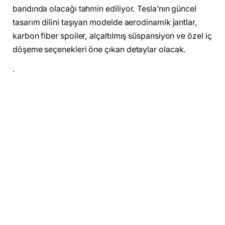
bandında olacağı tahmin ediliyor. Tesla’nın güncel
tasarım dilini taşıyan modelde aerodinamik jantlar,
karbon fiber spoiler, alçaltılmış süspansiyon ve özel iç
döşeme seçenekleri öne çıkan detaylar olacak.
İç mekânda ise Tesla’nın son nesil donanımlarıyla
birlikte, gelişmiş multimedya sistemi, ek yolcu ekranı,
ambiyans aydınlatma ve daha sessiz bir sürüş için
artırılmış yalıtım gibi yenilikler bekleniyor.
ABD fiyatlarının yaklaşık
55 bin dolar
seviyesinden
başlaması öngörülürken, Türkiye’de döviz kuru ve
vergiler nedeniyle fiyatların
5-6 milyon TL
aralığında
konumlanması muhtemel. Lansman sonrası ilk
teslimatların 2025’in son çeyreğinde yapılması
bekleniyor.