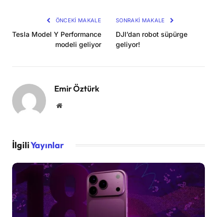
Kopya
ÖNCEKI MAKALE
SONRAKI MAKALE
Tesla Model Y Performance
DJI’dan robot süpürge
modeli geliyor
geliyor!
Emir Öztürk
Website
İlgili
Yayınlar