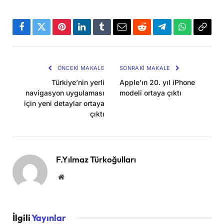
Facebook
Twitter
Pinterest
LinkedIn
Tumblr
Email
Reddit
Telegram
WhatsApp
Bağla
Kopya
ÖNCEKI MAKALE
SONRAKI MAKALE
Türkiye’nin yerli
Apple’ın 20. yıl iPhone
navigasyon uygulaması
modeli ortaya çıktı
için yeni detaylar ortaya
çıktı
F.Yılmaz Türkoğulları
Website
İlgili
Yayınlar