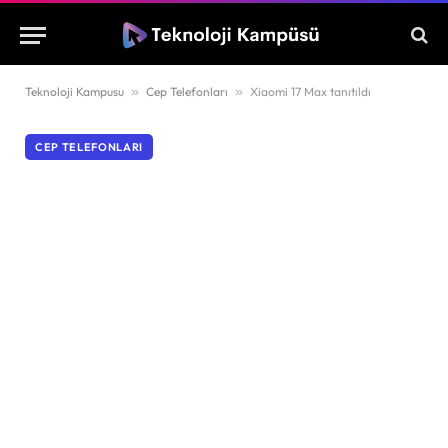
Teknoloji Kampusu
»
Cep Telefonları
»
Xiaomi 17 Max tanıtıldı
CEP TELEFONLARI