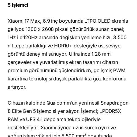
5 işlemci
Xiaomi 17 Max, 6.9 inç boyutunda LTPO OLED ekranla
geliyor. 1200 x 2608 piksel çözünürlük sunan panel;
1Hz ile 120Hz arasında değişken yenileme hızı, 3.500
nit tepe parlaklığı ve HDR10+ desteğiyle üst seviye
görüntü deneyimi sunuyor. Ultra ince 1.28 mm
çerçeveler ve yuvarlatılmış ekran tasarımı cihazın
premium görünümünü güçlendirirken, gelişmiş PWM
karartma teknolojisi düşük parlaklıkta göz konforunu
artırıyor.
Cihazın kalbinde Qualcomm’un yeni nesil Snapdragon
8 Elite Gen 5 işlemcisi yer alıyor. İşlemci; LPDDR5X
RAM ve UFS 4.1 depolama teknolojileriyle
destekleniyor. Xiaomi ayrıca uzun süreli oyun ve
yoğun işlem yükleri için 5.500 mm² boyutunda