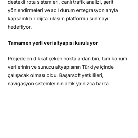
destekli rota sistemleri, canlı trafik analizi, şerit
yönlendirmeleri ve acil durum entegrasyonlarıyla
kapsamlı bir dijital ulaşım platformu sunmayı
hedefliyor.
Tamamen yerli veri altyapısı kuruluyor
Projede en dikkat çeken noktalardan biri, tüm konum
verilerinin ve sunucu altyapısının Türkiye içinde
çalışacak olması oldu. Başarsoft yetkilileri,
navigasyon sistemlerinin artık yalnızca harita
uygulaması değil; ülkelerin veri egemenliği açısından
stratejik altyapılar haline geldiğini belirtiyor. Şirketin
yaklaşık 29 yıldır Türkiye genelinde saha verisi
topladığı ve 81 ilin tamamını kapsayan yüksek
doğruluklu harita verisine sahip olduğu ifade ediliyor.