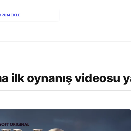
ORUM EKLE
a ilk oynanış videosu y