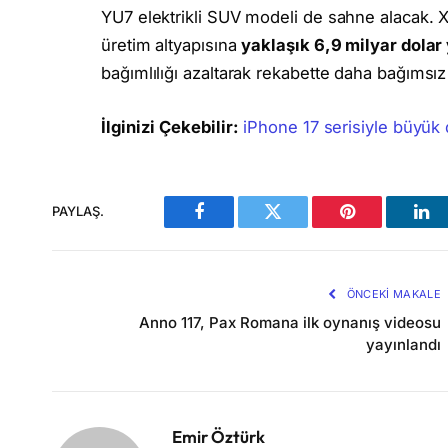
YU7 elektrikli SUV modeli de sahne alacak. X
üretim altyapısına
yaklaşık 6,9 milyar dolar
bağımlılığı azaltarak rekabette daha bağımsı
İlginizi Çekebilir:
iPhone 17 serisiyle büyük
PAYLAŞ.
Facebook
Twitter
Pinterest
Lin
ÖNCEKI MAKALE
Anno 117, Pax Romana ilk oynanış videosu
yayınlandı
Emir Öztürk