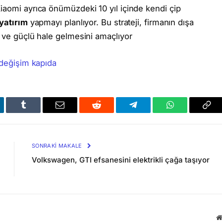
iaomi ayrıca önümüzdeki 10 yıl içinde kendi çip
 yatırım
yapmayı planlıyor. Bu strateji, firmanın dışa
z ve güçlü hale gelmesini amaçlıyor
 değişim kapıda
kedIn
Tumblr
Email
Reddit
Telegram
WhatsApp
Bağl
Kop
SONRAKI MAKALE
Volkswagen, GTI efsanesini elektrikli çağa taşıyor