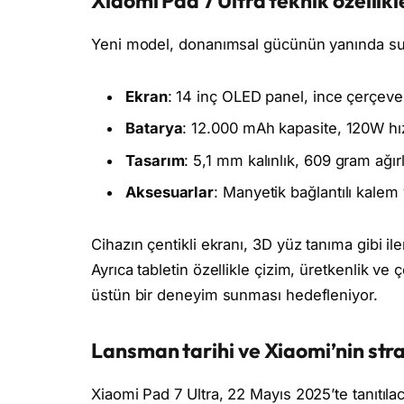
Xiaomi Pad 7 Ultra teknik özellikl
Yeni model, donanımsal gücünün yanında sund
Ekran
: 14 inç OLED panel, ince çerçeve 
Batarya
: 12.000 mAh kapasite, 120W hız
Tasarım
: 5,1 mm kalınlık, 609 gram ağırl
Aksesuarlar
: Manyetik bağlantılı kalem
Cihazın çentikli ekranı, 3D yüz tanıma gibi ile
Ayrıca tabletin özellikle çizim, üretkenlik v
üstün bir deneyim sunması hedefleniyor.
Lansman tarihi ve Xiaomi’nin stra
Xiaomi Pad 7 Ultra, 22 Mayıs 2025’te tanıtılac