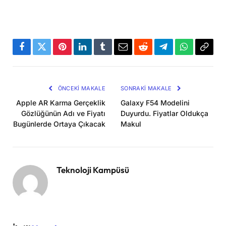
Facebook
Twitter
Pinterest
LinkedIn
Tumblr
Email
Reddit
Telegram
WhatsApp
Bağla
Kopya
ÖNCEKI MAKALE
SONRAKI MAKALE
Apple AR Karma Gerçeklik
Galaxy F54 Modelini
Gözlüğünün Adı ve Fiyatı
Duyurdu. Fiyatlar Oldukça
Bugünlerde Ortaya Çıkacak
Makul
Teknoloji Kampüsü