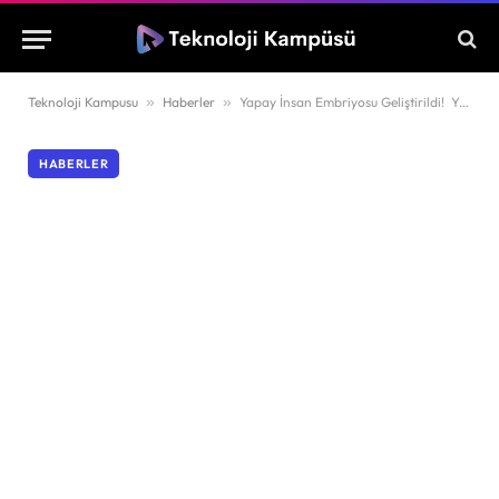
Teknoloji Kampusu
»
Haberler
»
Yapay İnsan Embriyosu Geliştirildi! Yumurta veya Sperme Gerek Duyulmadan Üretilen Embriyo Rahim Dışında Gelişecek
HABERLER