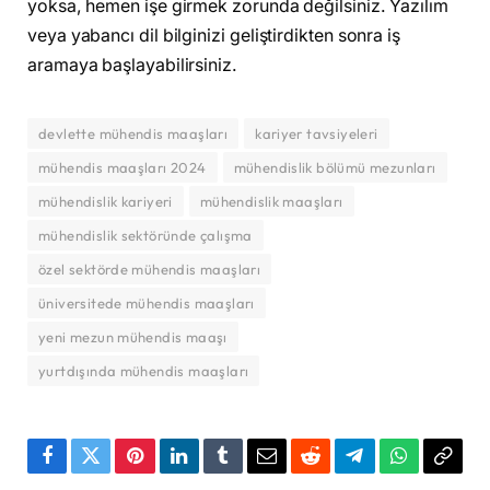
yoksa, hemen işe girmek zorunda değilsiniz. Yazılım
veya yabancı dil bilginizi geliştirdikten sonra iş
aramaya başlayabilirsiniz.
devlette mühendis maaşları
kariyer tavsiyeleri
mühendis maaşları 2024
mühendislik bölümü mezunları
mühendislik kariyeri
mühendislik maaşları
mühendislik sektöründe çalışma
özel sektörde mühendis maaşları
üniversitede mühendis maaşları
yeni mezun mühendis maaşı
yurtdışında mühendis maaşları
Facebook
Twitter
Pinterest
LinkedIn
Tumblr
Email
Reddit
Telegram
WhatsApp
Bağla