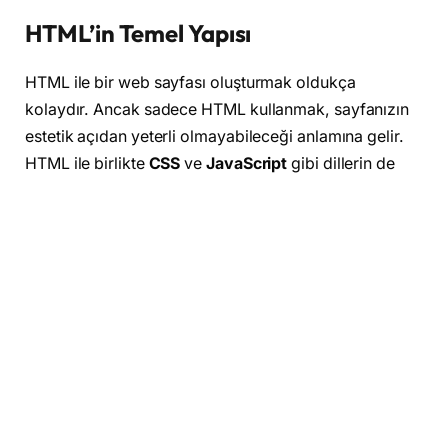
HTML’in Temel Yapısı
HTML ile bir web sayfası oluşturmak oldukça
kolaydır. Ancak sadece HTML kullanmak, sayfanızın
estetik açıdan yeterli olmayabileceği anlamına gelir.
HTML ile birlikte
CSS
ve
JavaScript
gibi dillerin de
öğrenilmesi önerilir.
HTML
‘in temel yapısı şu şekildedir:
<!DOCTYPE html>
<html>
   <head></head>
   <body></body>
</html>