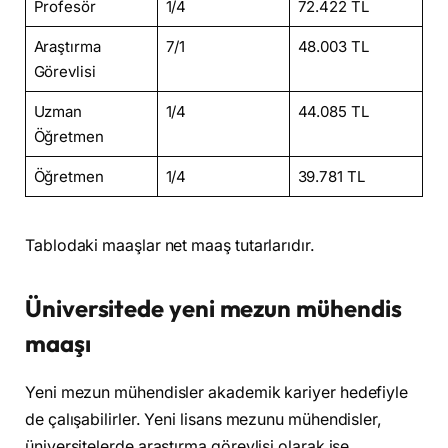
Profesör
1/4
72.422 TL
Araştırma
7/1
48.003 TL
Görevlisi
Uzman
1/4
44.085 TL
Öğretmen
Öğretmen
1/4
39.781 TL
Tablodaki maaşlar net maaş tutarlarıdır.
Üniversitede yeni mezun mühendis
maaşı
Yeni mezun mühendisler akademik kariyer hedefiyle
de çalışabilirler. Yeni lisans mezunu mühendisler,
üniversitelerde araştırma görevlisi olarak işe