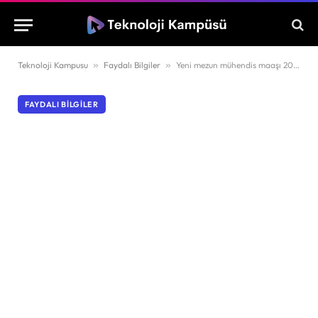
Teknoloji Kampusu
»
Faydalı Bilgiler
»
Yeni mezun mühendis maaşı 2024’te ne kadar?
FAYDALI BILGILER