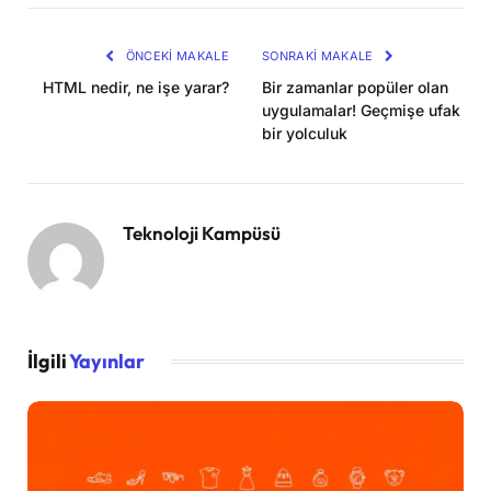
Kopya
ÖNCEKI MAKALE
SONRAKI MAKALE
HTML nedir, ne işe yarar?
Bir zamanlar popüler olan
uygulamalar! Geçmişe ufak
bir yolculuk
Teknoloji Kampüsü
İlgili
Yayınlar