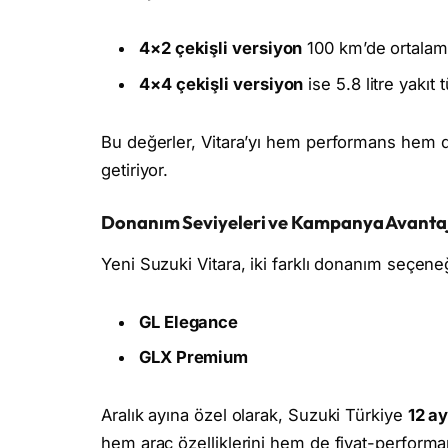
4×2 çekişli versiyon
100 km’de ortalama 
4×4 çekişli versiyon
ise 5.8 litre yakıt
Bu değerler, Vitara’yı hem performans hem de
getiriyor.
Donanım Seviyeleri ve Kampanya Avantaj
Yeni Suzuki Vitara, iki farklı donanım seçene
GL Elegance
GLX Premium
Aralık ayına özel olarak, Suzuki Türkiye
12 a
hem araç özelliklerini hem de fiyat-performa