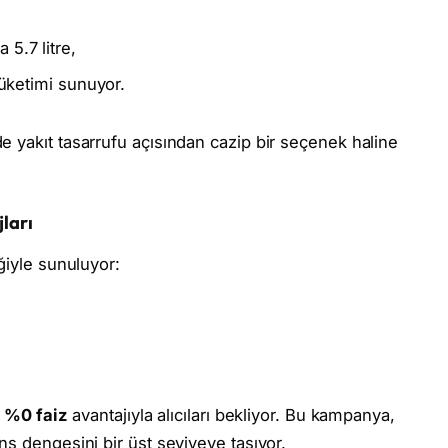
5.7 litre,
 tüketimi sunuyor.
 yakıt tasarrufu açısından cazip bir seçenek haline
ları
ğiyle sunuluyor:
y %0 faiz
avantajıyla alıcıları bekliyor. Bu kampanya,
ns dengesini bir üst seviyeye taşıyor.