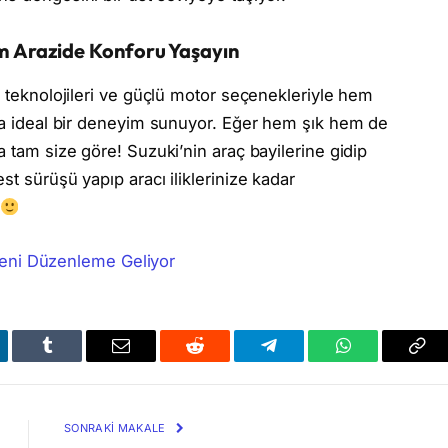
em Arazide Konforu Yaşayın
i teknolojileri ve güçlü motor seçenekleriyle hem
ıya ideal bir deneyim sunuyor. Eğer hem şık hem de
a tam size göre! Suzuki’nin araç bayilerine gidip
st sürüşü yapıp aracı iliklerinize kadar
i
a Yeni Düzenleme Geliyor
kedIn
Tumblr
Email
Reddit
Telegram
WhatsApp
Bağl
Kop
SONRAKI MAKALE