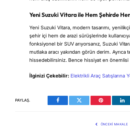
Yeni Suzuki Vitara ile Hem Şehirde H
Yeni Suzuki Vitara, modern tasarımı, yenilikç
şehir içi hem de arazi sürüşlerinde kullanıc
fonksiyonel bir SUV arıyorsanız, Suzuki Vitar
mutlaka aracı yakından görün derim. Ayrıca te
hissedebilirsiniz. Bence hissiyat en önemlis
İlginizi Çekebilir:
Elektrikli Araç Satışların
PAYLAŞ.
Facebook
Twitter
Pinterest
Lin
ÖNCEKI MAKALE