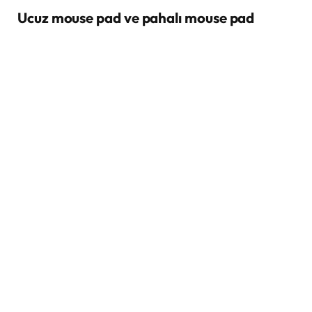
Ucuz mouse pad ve pahalı mouse pad
arasındaki temel farklar
İki mouse pad arasındaki temel farkları şu başlıklar
altında değerlendirdik:
Malzeme Kalitesi:
SteelSeries tarafında
daha sık
mikro dokuma
kullanılmışken, Polo Smart’ın
dokuması daha açık bir yapıda.
Kalınlık:
Polo Smart
4 mm
, SteelSeries ise
2 mm
kalınlığında. Ancak bu kalınlık oyun performansını
doğrudan etkilemiyor.
Kaymaz Taban:
Her iki mouse pad de
kauçuk
tabanlı
, masaya iyi tutunuyor ve kayma yapmıyor.