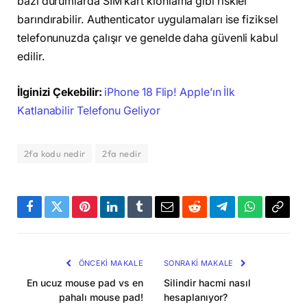
bazı durumlarda SIM kart klonlama gibi riskler
barındırabilir. Authenticator uygulamaları ise fiziksel
telefonunuzda çalışır ve genelde daha güvenli kabul
edilir.
İlginizi Çekebilir:
iPhone 18 Flip! Apple’ın İlk
Katlanabilir Telefonu Geliyor
2fa kodu nedir
2fa nedir
Facebook
Twitter
Pinterest
LinkedIn
Tumblr
Email
Reddit
Telegram
WhatsApp
Bağla
Kopya
ÖNCEKI MAKALE
SONRAKI MAKALE
En ucuz mouse pad vs en
Silindir hacmi nasıl
pahalı mouse pad!
hesaplanıyor?