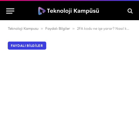
Teknoloji Kampusu
»
Faydalı Bilgiler
»
2FA kodu ne işe yarar? Nasıl kaldırılır?
FAYDALI BILGILER