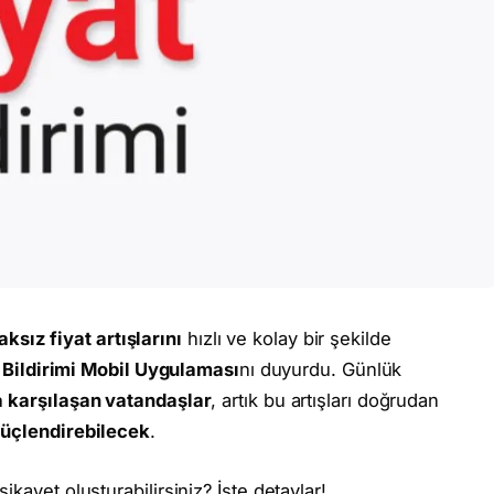
aksız fiyat artışlarını
hızlı ve kolay bir şekilde
) Bildirimi Mobil Uygulaması
nı duyurdu. Günlük
a karşılaşan vatandaşlar
, artık bu artışları doğrudan
üçlendirebilecek
.
şikayet oluşturabilirsiniz? İşte detaylar!