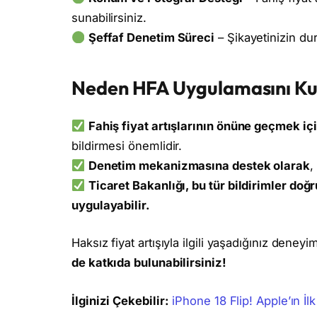
sunabilirsiniz.
Şeffaf Denetim Süreci
– Şikayetinizin dur
Neden HFA Uygulamasını Kul
Fahiş fiyat artışlarının önüne geçmek iç
bildirmesi önemlidir.
Denetim mekanizmasına destek olarak
,
Ticaret Bakanlığı, bu tür bildirimler do
uygulayabilir.
Haksız fiyat artışıyla ilgili yaşadığınız deney
de katkıda bulunabilirsiniz!
İlginizi Çekebilir:
iPhone 18 Flip! Apple’ın İl