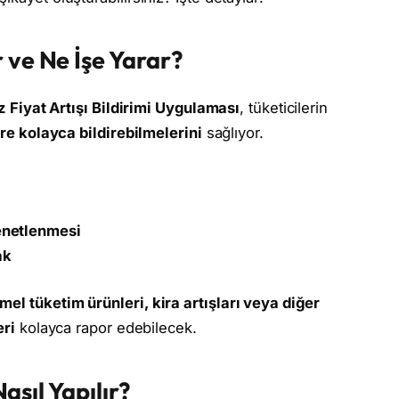
ve Ne İşe Yarar?
 Fiyat Artışı Bildirimi Uygulaması
, tüketicilerin
lere kolayca bildirebilmelerini
sağlıyor.
enetlenmesi
ak
emel tüketim ürünleri, kira artışları veya diğer
eri
kolayca rapor edebilecek.
Nasıl Yapılır?