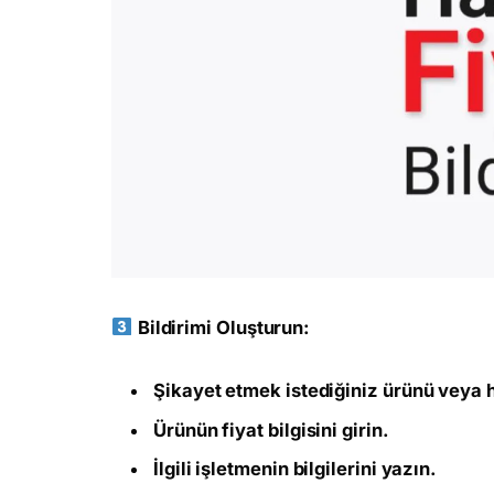
Bildirimi Oluşturun:
Şikayet etmek istediğiniz ürünü veya 
Ürünün fiyat bilgisini girin.
İlgili işletmenin bilgilerini yazın.