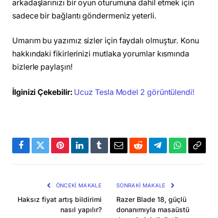
arkadaşlarınızı bir oyun oturumuna dahil etmek için
sadece bir bağlantı göndermeniz yeterli.
Umarım bu yazımız sizler için faydalı olmuştur. Konu
hakkındaki fikirlerinizi mutlaka yorumlar kısmında
bizlerle paylaşın!
İlginizi Çekebilir:
Ucuz Tesla Model 2 görüntülendi!
Facebook
Twitter
Pinterest
LinkedIn
Tumblr
Email
Reddit
Telegram
WhatsApp
Bağla
Kopya
ÖNCEKI MAKALE
SONRAKI MAKALE
Haksız fiyat artış bildirimi
Razer Blade 18, güçlü
nasıl yapılır?
donanımıyla masaüstü