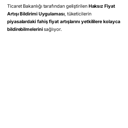
Ticaret Bakanlığı tarafından geliştirilen
Haksız Fiyat
Artışı Bildirimi Uygulaması
, tüketicilerin
piyasalardaki fahiş fiyat artışlarını yetkililere kolayca
bildirebilmelerini
sağlıyor.
Temel Amaç:
Adil ticaretin sağlanması
Haksız kazanç elde eden işletmelerin
denetlenmesi
Tüketicilerin ekonomik haklarını korumak
Bu uygulama sayesinde vatandaşlar,
gıda, temel
tüketim ürünleri, kira artışları veya diğer piyasa
fiyatlarıyla ilgili anormal değişiklikleri
kolayca rapor
edebilecek.