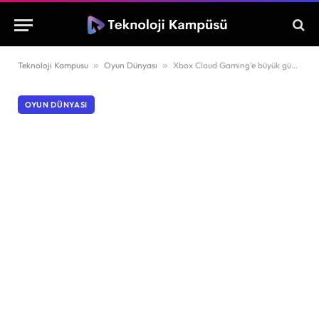
Teknoloji Kampusu
»
Oyun Dünyası
»
Xbox Cloud Gaming’e büyük güncelleme geldi!
OYUN DÜNYASI