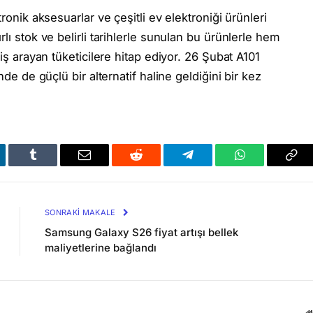
ronik aksesuarlar ve çeşitli ev elektroniği ürünleri
lı stok ve belirli tarihlerle sunulan bu ürünlerle hem
riş arayan tüketicilere hitap ediyor. 26 Şubat A101
nde de güçlü bir alternatif haline geldiğini bir kez
kedIn
Tumblr
Email
Reddit
Telegram
WhatsApp
Bağl
Kop
SONRAKI MAKALE
Samsung Galaxy S26 fiyat artışı bellek
maliyetlerine bağlandı