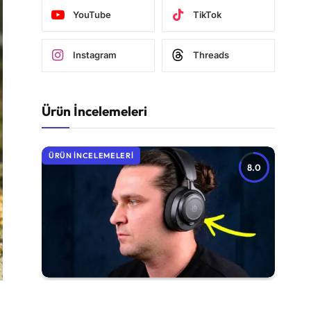
YouTube
TikTok
Instagram
Threads
Ürün İncelemeleri
ÜRÜN İNCELEMELERI
8.0
SteelSeries Arctis Nova 7 Wireless