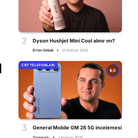
Dyson Hushjet Mini Cool alınır mı?
Ertan Göbek
12 Haziran 2026
CEP TELEFONLARI
8.0
antıyı
yala
General Mobile GM 26 5G incelemesi
Sponsorlu
2 Haziran 2026
Website