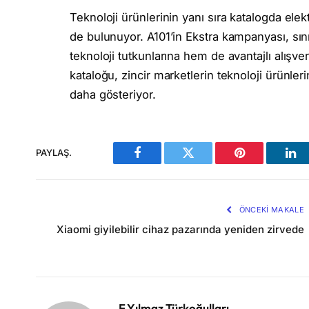
Teknoloji ürünlerinin yanı sıra katalogda elekt
de bulunuyor. A101’in Ekstra kampanyası, sınır
teknoloji tutkunlarına hem de avantajlı alışve
kataloğu, zincir marketlerin teknoloji ürünleri
daha gösteriyor.
PAYLAŞ.
Facebook
Twitter
Pinterest
Lin
ÖNCEKI MAKALE
Xiaomi giyilebilir cihaz pazarında yeniden zirvede
F.Yılmaz Türkoğulları