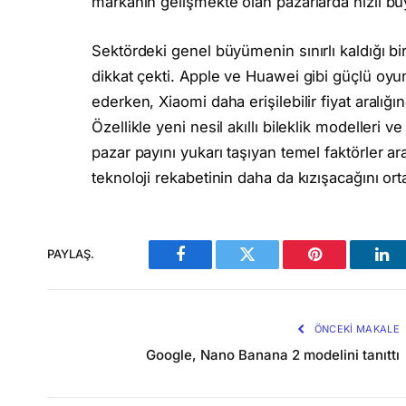
markanın gelişmekte olan pazarlarda hızlı b
Sektördeki genel büyümenin sınırlı kaldığı bi
dikkat çekti. Apple ve Huawei gibi güçlü 
ederken, Xiaomi daha erişilebilir fiyat aralığın
Özellikle yeni nesil akıllı bileklik modelleri
pazar payını yukarı taşıyan temel faktörler ara
teknoloji rekabetinin daha da kızışacağını or
PAYLAŞ.
Facebook
Twitter
Pinterest
Lin
ÖNCEKI MAKALE
Google, Nano Banana 2 modelini tanıttı