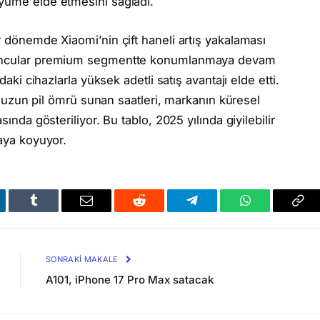
üyüme elde etmesini sağladı.
r dönemde Xiaomi’nin çift haneli artış yakalaması
oyuncular premium segmentte konumlanmaya devam
daki cihazlarla yüksek adetli satış avantajı elde etti.
 ve uzun pil ömrü sunan saatleri, markanın küresel
sında gösteriliyor. Bu tablo, 2025 yılında giyilebilir
taya koyuyor.
kedIn
Tumblr
Email
Reddit
Telegram
WhatsApp
Bağl
Kop
SONRAKI MAKALE
A101, iPhone 17 Pro Max satacak