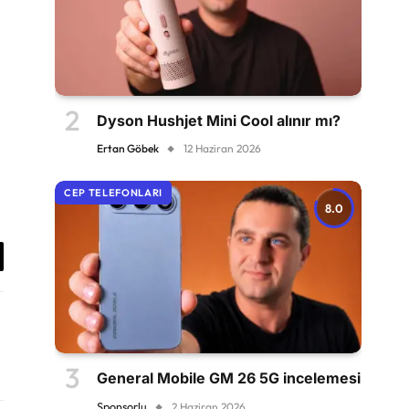
Dyson Hushjet Mini Cool alınır mı?
Ertan Göbek
12 Haziran 2026
CEP TELEFONLARI
8.0
antıyı
yala
General Mobile GM 26 5G incelemesi
Sponsorlu
2 Haziran 2026