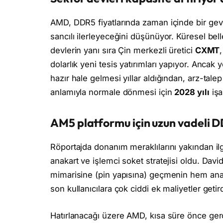
AMD, DDR5 fiyatlarında zaman içinde bir ge
sancılı ilerleyeceğini düşünüyor. Küresel be
devlerin yanı sıra Çin merkezli üretici
CXMT
dolarlık yeni tesis yatırımları yapıyor. Ancak 
hazır hale gelmesi yıllar aldığından, arz-tal
anlamıyla normale dönmesi için
2028 yılı
işa
AM5 platformu için uzun vadeli D
Röportajda donanım meraklılarını yakından ilg
anakart ve işlemci soket stratejisi oldu. Dav
mimarisine (pin yapısına) geçmenin hem anak
son kullanıcılara çok ciddi ek maliyetler getirdi
Hatırlanacağı üzere AMD, kısa süre önce ger