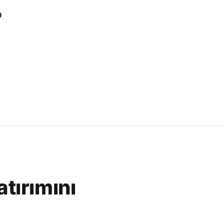
D
atırımını