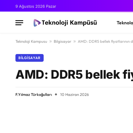
9 Ağustos 2026 Pazar
Teknolo
Teknoloji Kampusu
»
Bilgisayar
»
AMD: DDR5 bellek fiyatlarının dü
BILGISAYAR
AMD: DDR5 bellek fiy
F.Yılmaz Türkoğulları
10 Haziran 2026