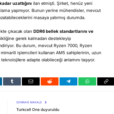
kadar uzattığını
ilan etmişti. Şirket, henüz yeni
lanlama yapmıyor. Bunun yerine mühendisler, mevcut
zatabileceklerini masaya yatırmış durumda.
ekte çıkacak olan
DDR6 bellek standartlarını ve
şikliğine gerek kalmadan destekleyip
ndiriyor. Bu durum, mevcut Ryzen 7000, Ryzen
imarili işlemcileri kullanan AM5 sahiplerinin, uzun
teknolojilere adapte olabileceği anlamını taşıyor.
kedIn
Tumblr
Email
Reddit
Telegram
WhatsApp
Bağl
Kop
SONRAKI MAKALE
Turkcell One duyuruldu