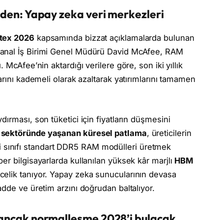
neden: Yapay zeka veri merkezleri
tex 2026
kapsamında bizzat açıklamalarda bulunan
Kanal İş Birimi Genel Müdürü David McAfee, RAM
 McAfee’nin aktardığı verilere göre, son iki yıllık
arını kademeli olarak azaltarak yatırımlarını tamamen
ırması, son tüketici için fiyatların düşmesini
 sektöründe yaşanan küresel patlama
, üreticilerin
etici sınıfı standart DDR5 RAM modülleri üretmek
er bilgisayarlarda kullanılan yüksek kâr marjlı
HBM
ncelik tanıyor. Yapay zeka sunucularının devasa
dde ve üretim arzını doğrudan baltalıyor.
r ancak normalleşme 2028’i bulacak