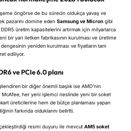
vşeme öngörse de bu sürecin oldukça yavaş ve
llek pazarını domine eden
Samsung ve Micron
gibi
, DDR5 üretim kapasitelerini artırmak için milyarlarca
yeni bir yarı iletken fabrikasının kurulması ve üretime
ep dengesinin yeniden kurulması ve fiyatların tam
ret ediliyor.
DR6 ve PCIe 6.0 planı
ilendiren bir diğer önemli başlık ise AMD’nin
id McAfee, her yeni işlemci neslinde yeni bir soket
art üreticilerine hem de bütçe planlaması yapan
ğinin farkında olduklarını belirtti.
çekleştirdiği resmi duyuru ile mevcut
AM5 soket