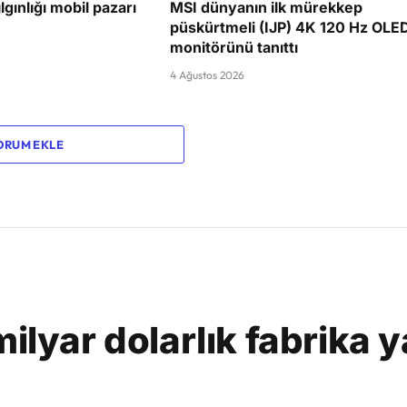
lgınlığı mobil pazarı
MSI dünyanın ilk mürekkep
püskürtmeli (IJP) 4K 120 Hz OLE
monitörünü tanıttı
4 Ağustos 2026
ORUM EKLE
ilyar dolarlık fabrika y