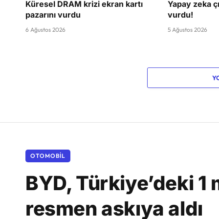
Küresel DRAM krizi ekran kartı
Yapay zeka çı
pazarını vurdu
vurdu!
6 Ağustos 2026
5 Ağustos 2026
Y
OTOMOBIL
BYD, Türkiye’deki 1 m
resmen askıya aldı