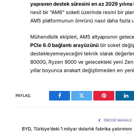
yapısının destek süresini en az 2029 yılına 
nesil bir “AM6” soketi üzerinde resmi bir p
AM5 platformunun ömrünü nasıl daha fazla u
Mühendislik ekipleri, AM5 altyapısının gelec
PCIe 6.0 bağlantı arayüzünü
bir soket deği
destekleyemeyeceğini teknik olarak değerle
8000G, Ryzen 9000 ve gelecekteki yeni Zen m
yıllar boyunca anakart değiştirmeden en yeni 
PAYLAŞ.
Facebook
Twitter
Pinterest
Lin
ÖNCEKI MAKALE
BYD, Türkiye’deki 1 milyar dolarlık fabrika yatırımını