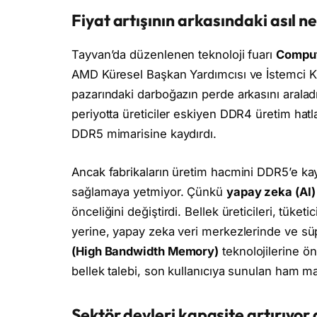
Fiyat artışının arkasındaki asıl 
Tayvan’da düzenlenen teknoloji fuarı
Compu
AMD Küresel Başkan Yardımcısı ve İstemci 
pazarındaki darboğazın perde arkasını araladı.
periyotta üreticiler eskiyen DDR4 üretim hatl
DDR5 mimarisine kaydırdı.
Ancak fabrikaların üretim hacmini DDR5’e kayd
sağlamaya yetmiyor. Çünkü
yapay zeka (AI)
önceliğini değiştirdi. Bellek üreticileri, tük
yerine, yapay zeka veri merkezlerinde ve süp
(High Bandwidth Memory)
teknolojilerine ö
bellek talebi, son kullanıcıya sunulan ham ma
Sektör devleri kapasite artırıyo