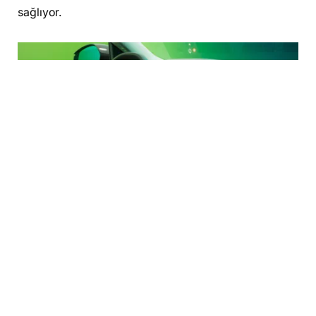
sağlıyor.
Hibrit ve elektrikli alternatifler
Citroën’in yeni SUV modeli, çevre dostu sürüşü
benimseyen kullanıcılar için hibrit ve tamamen
elektrikli versiyonlar da sunuyor. 48V hafif hibrit