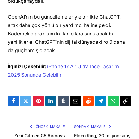
oldukça faydalı.
OpenAI’nin bu güncellemeleriyle birlikte ChatGPT,
artık daha çok yönlü bir yardımcı haline geldi.
Kademeli olarak tüm kullanıcılara sunulacak bu
yeniliklerle, ChatGPT’nin dijital dünyadaki rolü daha
da güçlenmiş olacak.
İlginizi Çekebilir:
iPhone 17 Air Ultra İnce Tasarım
2025 Sonunda Gelebilir
Facebook
Twitter
Pinterest
LinkedIn
Tumblr
Email
Reddit
Telegram
WhatsApp
Bağla
Kopya
ÖNCEKI MAKALE
SONRAKI MAKALE
Yeni Citroen C5 Aircross
Elden Ring, 30 milyon satış