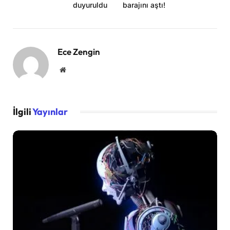
duyuruldu
barajını aştı!
Ece Zengin
Website
İlgili
Yayınlar