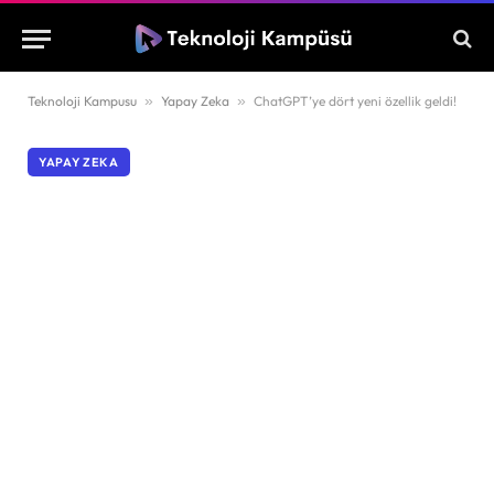
Teknoloji Kampusu
»
Yapay Zeka
»
ChatGPT’ye dört yeni özellik geldi!
YAPAY ZEKA