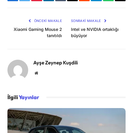
Facebook
Twitter
Pinterest
LinkedIn
Tumblr
Email
Reddit
Telegram
WhatsApp
Bağla
Kopya
ÖNCEKI MAKALE
SONRAKI MAKALE
Xiaomi Gaming Mouse 2
Intel ve NVIDIA ortaklığı
tanıtıldı
büyüyor
Ayşe Zeynep Kuşdili
Website
İlgili
Yayınlar