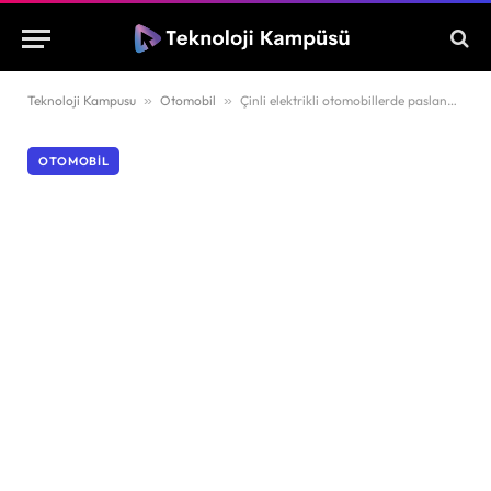
Teknoloji Kampusu
»
Otomobil
»
Çinli elektrikli otomobillerde paslanma tartışması büyüyor
OTOMOBIL