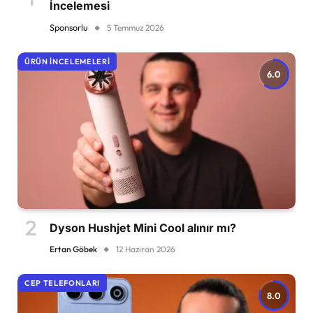
İncelemesi
Sponsorlu
5 Temmuz 2026
ÜRÜN İNCELEMELERI
6.0
Dyson Hushjet Mini Cool alınır mı?
Ertan Göbek
12 Haziran 2026
CEP TELEFONLARI
8.0