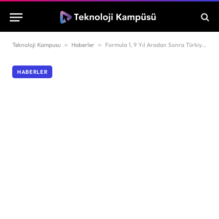
Teknoloji Kampusu
»
Haberler
»
Formula 1, 9 Yıl Aradan Sonra Türkiye’de !
HABERLER