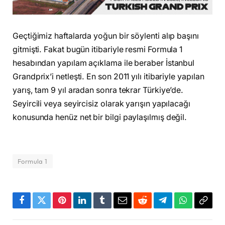
Geçtiğimiz haftalarda yoğun bir söylenti alıp başını
gitmişti. Fakat bugün itibariyle resmi Formula 1
hesabından yapılam açıklama ile beraber İstanbul
Grandprix’i netleşti. En son 2011 yılı itibariyle yapılan
yarış, tam 9 yıl aradan sonra tekrar Türkiye’de.
Seyircili veya seyircisiz olarak yarışın yapılacağı
konusunda henüz net bir bilgi paylaşılmış değil.
Formula 1
Facebook
Twitter
Pinterest
LinkedIn
Tumblr
Email
Reddit
Telegram
WhatsApp
Bağla
Kopya