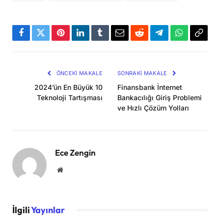
Facebook
Twitter
Pinterest
LinkedIn
Tumblr
Email
Reddit
Telegram
WhatsApp
Bağla
Kopya
ÖNCEKI MAKALE
SONRAKI MAKALE
2024’ün En Büyük 10
Finansbank İnternet
Teknoloji Tartışması
Bankacılığı Giriş Problemi
ve Hızlı Çözüm Yolları
Ece Zengin
Website
İlgili
Yayınlar