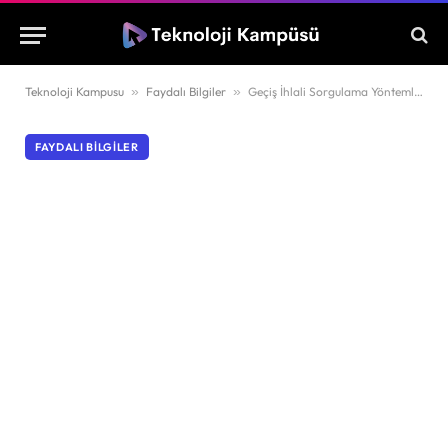
Teknoloji Kampusu
»
Faydalı Bilgiler
»
Geçiş İhlali Sorgulama Yöntemleri ve Detayları
FAYDALI BILGILER