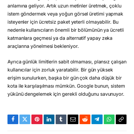
anlamına geliyor. Artık uzun metinler üretmek, çoklu
istem göndermek veya yoğun görsel üretimi yapmak
isteyenler için ücretsiz paket yeterli olmayabilir. Bu
nedenle kullanıcıların önemli bir bölümünün ya ücretli
katmanlara geçmesi ya da alternatif yapay zeka
araçlarına yönelmesi bekleniyor.
Ayrıca günlük limitlerin sabit olmaması, plansız çalışan
kullanıcılar için zorluk yaratabilir. Bir gün yüksek
erişim sunulurken, başka bir gün çok daha düşük bir
kota ile karşılaşılması mümkün. Google bunun, sistem
yükünü dengelemek için gerekli olduğunu savunuyor.
Facebook
Twitter
Pinterest
LinkedIn
Tumblr
Email
Reddit
Telegram
WhatsApp
Bağla
Kopya