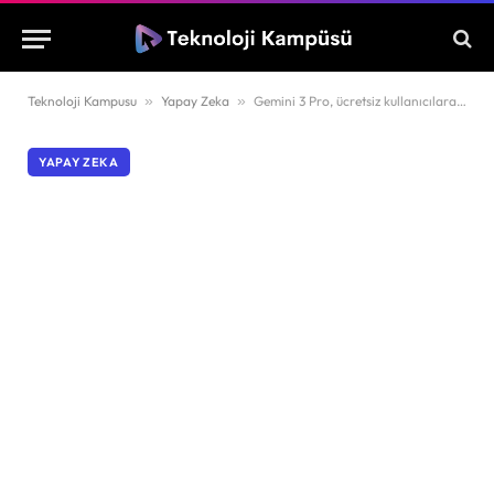
Teknoloji Kampusu
»
Yapay Zeka
»
Gemini 3 Pro, ücretsiz kullanıcılara yeni sınır getirdi
YAPAY ZEKA