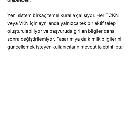
olabilecek.
Yeni sistem birkaç temel kuralla çalışıyor. Her TCKN
veya VKN için aynı anda yalnızca tek bir aktif talep
oluşturulabiliyor ve başvuruda girilen bilgiler daha
sonra değiştirilemiyor. Tasarım ya da kimlik bilgilerini
güncellemek isteyen kullanıcıların mevcut talebini iptal
ederek yeniden sıraya girmesi gerekiyor. Tesla, talebe
uygun bir aracın hazır hale gelmesi durumunda en geç
45 gün içinde kullanıcıya davet gönderiyor ve
rezervasyonun tamamlanması için 2 günlük bir ödeme
süresi tanıyor. Bu aşamada ₺140.000 tutarında kredi
kartı ödemesiyle sipariş kesinleşiyor.
Bugün paylaşılan ek bilgilere göre, Model Y Premium
Long Range Arkadan Çekişli versiyonu da aynı
sistemle 2 Aralık Salı 19:00 itibarıyla ön talebe