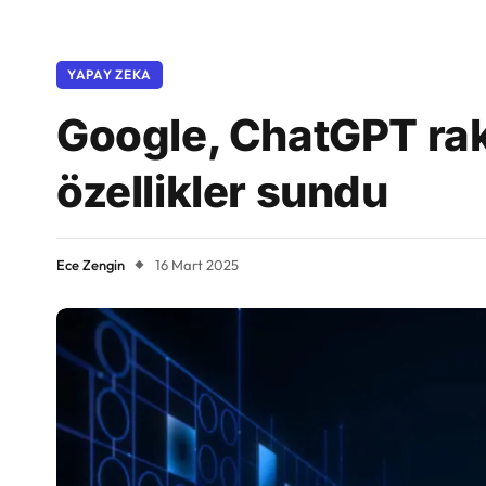
YAPAY ZEKA
Google, ChatGPT raki
özellikler sundu
Ece Zengin
16 Mart 2025