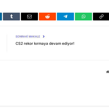
kedIn
Tumblr
Email
Reddit
Telegram
WhatsApp
Bağl
Kop
SONRAKI MAKALE
CS2 rekor kırmaya devam ediyor!