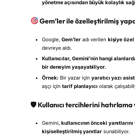
yönetme açısından büyük kolaylık sağl
Gem’ler ile özelleştirilmiş ya
Google,
Gem’ler
adı verilen
kişiye öze
devreye aldı.
Kullanıcılar, Gemini’nin hangi alanlard
bir deneyim yaşayabiliyor.
Örnek:
Bir yazar için
yaratıcı yazı asis
aşçı için
tarif planlayıcı
olarak çalışabili
🛡
Kullanıcı tercihlerini hatırlama 
Gemini,
kullanıcının önceki yanıtlarını 
kişiselleştirilmiş yanıtlar
sunabiliyor.