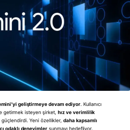
emini’yi geliştirmeye devam ediyor
. Kullanıcı
le getirmek isteyen şirket,
hız ve verimlilik
güçlendirdi. Yeni özellikler,
daha kapsamlı
ıcı odaklı deneyimler
sunmayı hedefliyor.