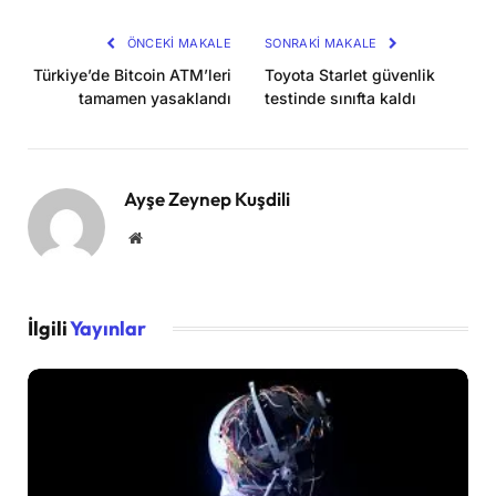
Kopya
ÖNCEKI MAKALE
SONRAKI MAKALE
Türkiye’de Bitcoin ATM’leri
Toyota Starlet güvenlik
tamamen yasaklandı
testinde sınıfta kaldı
Ayşe Zeynep Kuşdili
Website
İlgili
Yayınlar