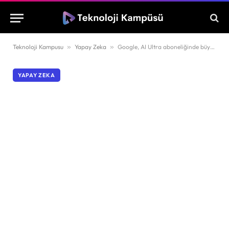
Teknoloji Kampusu
»
Yapay Zeka
»
Google, AI Ultra aboneliğinde büyük fiyat indirimi yaptı
YAPAY ZEKA