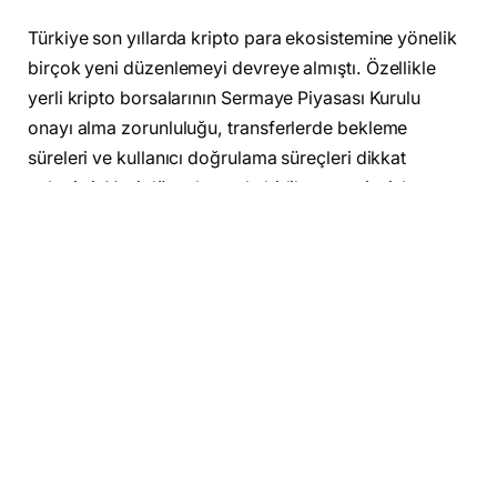
Türkiye son yıllarda kripto para ekosistemine yönelik
birçok yeni düzenlemeyi devreye almıştı. Özellikle
yerli kripto borsalarının Sermaye Piyasası Kurulu
onayı alma zorunluluğu, transferlerde bekleme
süreleri ve kullanıcı doğrulama süreçleri dikkat
çekmişti. Yeni düzenlemeyle birlikte anonim işlem
yapılabilen Bitcoin ATM’leri de doğrudan hedef alındı.
Terör finansmanı ve anonim transferler risk olarak
görülüyor
Bakan Şimşek açıklamasında, kripto varlıkların anlık
ve sınır ötesi transfer imkanının kötüye
kullanılabildiğini belirtti. Özellikle anonim cüzdan
yapıları ve merkeziyetsiz transfer sistemlerinin terör
finansmanı açısından risk oluşturduğu ifade edildi. Bu