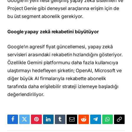
Google’ın yeni nesil gelişmiş yapay zekâ sistemleri ve
Project Genie gibi deneysel araçlarına erişim için de
bu üst segment abonelik gerekiyor.
Google yapay zekâ rekabetini büyütüyor
Google’ın agresif fiyat güncellemesi, yapay zekâ
servisleri arasındaki rekabetin hızlandığını gösteriyor.
Özellikle Gemini platformunu daha fazla kullanıcıya
ulaştırmayı hedefleyen şirketin; OpenAI, Microsoft ve
diğer büyük AI firmalarıyla rekabette abonelik
tarafında daha erişilebilir strateji izlemeye başladığı
değerlendiriliyor.
Facebook
Twitter
Pinterest
LinkedIn
Tumblr
Email
Reddit
Telegram
WhatsApp
Bağla