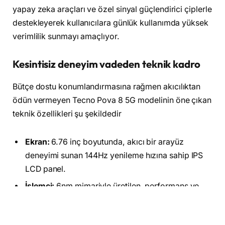
yapay zeka araçları ve özel sinyal güçlendirici çiplerle
destekleyerek kullanıcılara günlük kullanımda yüksek
verimlilik sunmayı amaçlıyor.
Kesintisiz deneyim vadeden teknik kadro
Bütçe dostu konumlandırmasına rağmen akıcılıktan
ödün vermeyen Tecno Pova 8 5G modelinin öne çıkan
teknik özellikleri şu şekildedir
Ekran:
6.76 inç boyutunda, akıcı bir arayüz
deneyimi sunan 144Hz yenileme hızına sahip IPS
LCD panel.
İşlemci:
6nm mimariyle üretilen, performans ve
enerji tasarrufunu dengeleyen MediaTek Dimensity
7100 5G yonga seti.