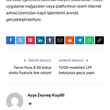
uygulama mağazaları veya platformun resmi internet
adresi üzerinden kayıt işlemlerini anında
gerçekleştirebiliyor.
Facebook
Twitter
Pinterest
LinkedIn
Tumblr
Email
Reddit
Telegram
WhatsApp
Bağla
Kopya
ÖNCEKI MAKALE
SONRAKI MAKALE
Tecno Pova 8 5G bütçe
TOGG modelleri LFP
dostu fiyatıyla öne çıkıyor
bataryaya geçiş yaptı
Ayşe Zeynep Kuşdili
Website