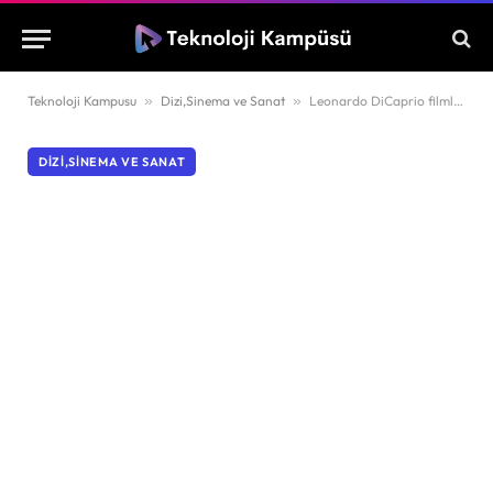
Teknoloji Kampusu
»
Dizi,Sinema ve Sanat
»
Leonardo DiCaprio filmleri hangileridir?
DIZI,SINEMA VE SANAT