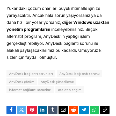
Yukarıdaki çözüm önerileri büyük ihtimalle işinize
yarayacaktır. Ancak hâlâ sorun yaşıyorsanız ya da
daha hızlı bir yol arıyorsanız,
diğer Windows uzaktan
yönetim programlarını
inceleyebilirsiniz. Birçok
alternatif program, AnyDesk’in yaptığı işlemi
gerçekleştirebiliyor. AnyDesk bağlantı sorunu ile
alakalı paylaşacaklarımız bu kadardı. Umuyoruz ki
sizler için faydalı olmuştur.
AnyDesk bağlantı sorunları
AnyDesk bağlantı sorunu
AnyDesk çözüm
AnyDesk güncelleme
internet bağlantı sorunları
uzaktan erişim
Facebook
Twitter
Pinterest
LinkedIn
Tumblr
Email
Reddit
Telegram
WhatsApp
Bağla