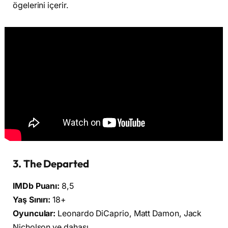
ögelerini içerir.
3. The Departed
IMDb Puanı:
8,5
Yaş Sınırı:
18+
Oyuncular:
Leonardo DiCaprio, Matt Damon, Jack
Nicholson ve dahası