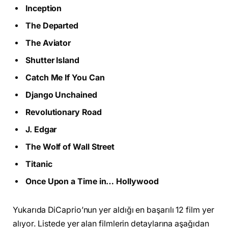
Inception
The Departed
The Aviator
Shutter Island
Catch Me If You Can
Django Unchained
Revolutionary Road
J. Edgar
The Wolf of Wall Street
Titanic
Once Upon a Time in… Hollywood
Yukarıda DiCaprio’nun yer aldığı en başarılı 12 film yer
alıyor. Listede yer alan filmlerin detaylarına aşağıdan