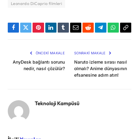
Leonardo DiCaprio filmleri
Facebook
Twitter
Pinterest
LinkedIn
Tumblr
Email
Reddit
Telegram
WhatsApp
Bağla
Kopya
ÖNCEKI MAKALE
SONRAKI MAKALE
AnyDesk bağlantı sorunu
Naruto izleme sırası nasıl
nedir, nasıl çözülür?
olmalı? Anime dünyasının
efsanesine adım atın!
Teknoloji Kampüsü