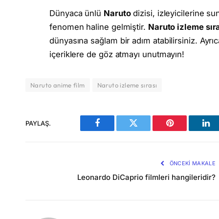
Dünyaca ünlü
Naruto
dizisi, izleyicilerine s
fenomen haline gelmiştir.
Naruto izleme sır
dünyasına sağlam bir adım atabilirsiniz. Ayrı
içeriklere de göz atmayı unutmayın!
Naruto anime film
Naruto izleme sırası
PAYLAŞ.
Facebook
Twitter
Pinterest
Lin
ÖNCEKI MAKALE
Leonardo DiCaprio filmleri hangileridir?