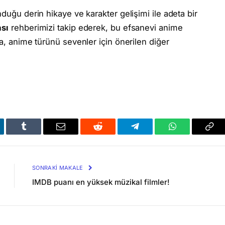
unduğu derin hikaye ve karakter gelişimi ile adeta bir
ası
rehberimizi takip ederek, bu efsanevi anime
ca, anime türünü sevenler için önerilen diğer
kedIn
Tumblr
Email
Reddit
Telegram
WhatsApp
Bağl
Kop
SONRAKI MAKALE
IMDB puanı en yüksek müzikal filmler!