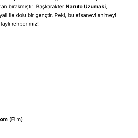
yran bırakmıştır. Başkarakter
Naruto Uzumaki
,
li ile dolu bir gençtir. Peki, bu efsanevi animeyi
etaylı rehberimiz!
dom
(Film)