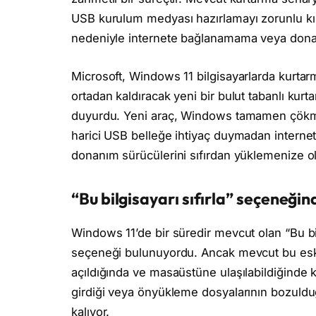
USB kurulum medyası hazırlamayı zorunlu kıl
nedeniyle internete bağlanamama veya donanı
Microsoft, Windows 11 bilgisayarlarda kurtarm
ortadan kaldıracak yeni bir bulut tabanlı kurt
duyurdu. Yeni araç, Windows tamamen çökmü
harici USB belleğe ihtiyaç duymadan internet 
donanım sürücülerini sıfırdan yüklemenize o
“Bu bilgisayarı sıfırla” seçeneğin
Windows 11’de bir süredir mevcut olan “Bu bi
seçeneği bulunuyordu. Ancak mevcut bu eski
açıldığında ve masaüstüne ulaşılabildiğinde
girdiği veya önyükleme dosyalarının bozulduğ
kalıyor.