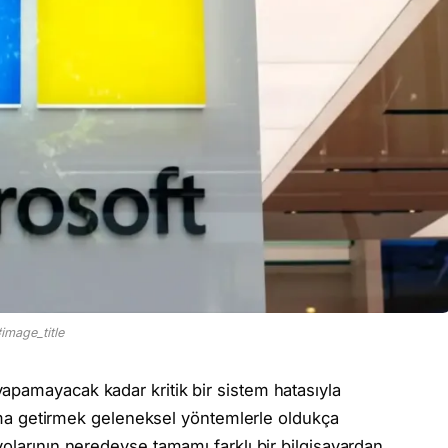
image_title
apamayacak kadar kritik bir sistem hatasıyla
uruma getirmek geleneksel yöntemlerle oldukça
olarının neredeyse tamamı farklı bir bilgisayardan