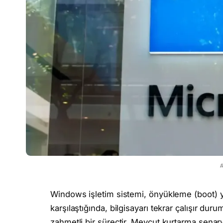
#
Windows işletim sistemi, önyükleme (boot) y
karşılaştığında, bilgisayarı tekrar çalışır d
zahmetli bir süreçtir. Mevcut kurtarma senary