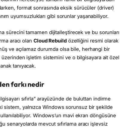
arken, format sonrasında eksik sürücüler (driver)
m uyumsuzlukları gibi sorunlar yaşanabiliyor.
a sürecini tamamen dijitalleştirecek ve bu sorunları
arma aracı olan
Cloud Rebuild
özelliğini resmi olarak
ş ve açılamaz durumda olsa bile, herhangi bir
üzerinden işletim sistemini ve o bilgisayara ait özel
lanak tanıyacak.
den farkı nedir
lgisayarı sıfırla” arayüzünde de buluttan indirme
 sistem, yalnızca Windows sorunsuz bir şekilde
 kullanılabiliyor. Windows’un mavi ekran döngüsüne
u senaryolarda mevcut sıfırlama aracı işlevsiz