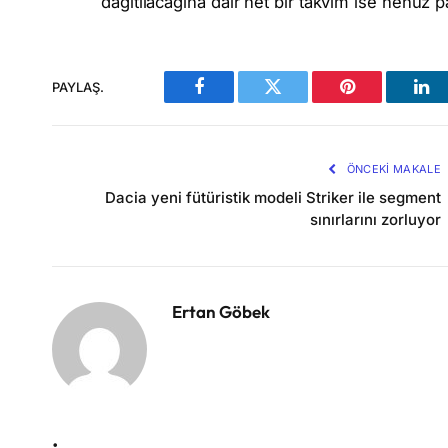
dağıtılacağına dair net bir takvim ise henüz p
PAYLAŞ.
Facebook
Twitter
Pinterest
Lin
ÖNCEKI MAKALE
Dacia yeni fütüristik modeli Striker ile segment
sınırlarını zorluyor
Ertan Göbek