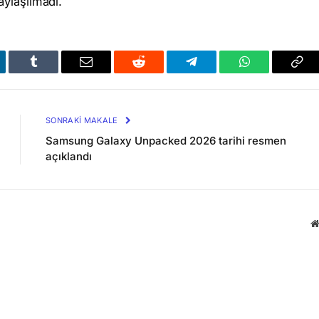
aylaşılmadı.
kedIn
Tumblr
Email
Reddit
Telegram
WhatsApp
Bağl
Kop
SONRAKI MAKALE
Samsung Galaxy Unpacked 2026 tarihi resmen
açıklandı