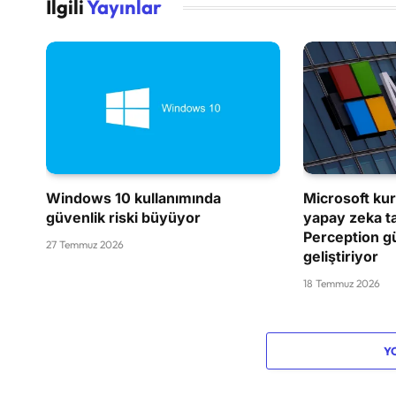
İlgili
Yayınlar
Windows 10 kullanımında
Microsoft kur
güvenlik riski büyüyor
yapay zeka ta
Perception gü
27 Temmuz 2026
geliştiriyor
18 Temmuz 2026
Y