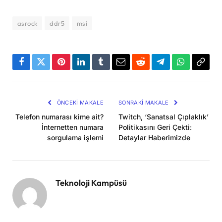
asrock
ddr5
msi
Facebook
Twitter
Pinterest
LinkedIn
Tumblr
Email
Reddit
Telegram
WhatsApp
Bağla
Kopya
ÖNCEKI MAKALE
SONRAKI MAKALE
Telefon numarası kime ait?
Twitch, ‘Sanatsal Çıplaklık’
İnternetten numara
Politikasını Geri Çekti:
sorgulama işlemi
Detaylar Haberimizde
Teknoloji Kampüsü