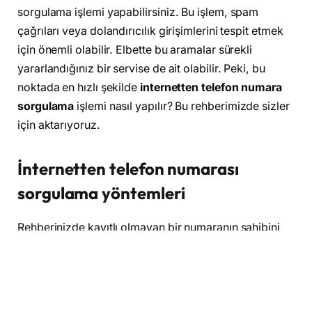
sorgulama işlemi yapabilirsiniz. Bu işlem, spam
çağrıları veya dolandırıcılık girişimlerini tespit etmek
için önemli olabilir. Elbette bu aramalar sürekli
yararlandığınız bir servise de ait olabilir. Peki, bu
noktada en hızlı şekilde
internetten telefon numara
sorgulama
işlemi nasıl yapılır? Bu rehberimizde sizler
için aktarıyoruz.
İnternetten telefon numarası
sorgulama yöntemleri
Rehberinizde kayıtlı olmayan bir numaranın sahibini
öğrenmenin birçok yöntemi mevcut. Bunlardan
bazıları GSM operatörünüz
aracılığıyla numara
sorgulama, numara sorgulama siteleri ve uygulamaları
aracılığıyla numara sorgulama ve Arama motoru