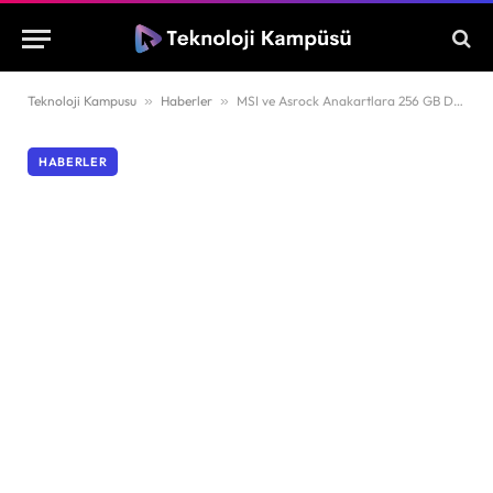
Teknoloji Kampusu
»
Haberler
»
MSI ve Asrock Anakartlara 256 GB DDR5 RAM Desteği Geldi
HABERLER