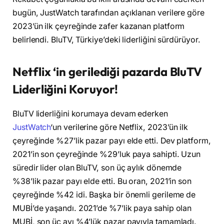
bugün, JustWatch tarafından açıklanan verilere göre
2023’ün ilk çeyreğinde zafer kazanan platform
belirlendi. BluTV, Türkiye’deki liderliğini sürdürüyor.
Netflix ‘in gerilediği pazarda BluTV
Liderliğini Koruyor!
BluTV liderliğini korumaya devam ederken
JustWatch
‘un verilerine göre Netflix, 2023’ün ilk
çeyreğinde %27’lik pazar payı elde etti. Dev platform,
2021’in son çeyreğinde %29’luk paya sahipti. Uzun
süredir lider olan BluTV, son üç aylık dönemde
%38’lik pazar payı elde etti. Bu oran, 2021’in son
çeyreğinde %42 idi. Başka bir önemli gerileme de
MUBİ’de yaşandı. 2021’de %7’lik paya sahip olan
MUBİ, son üç ayı %4’lük pazar payıyla tamamladı.