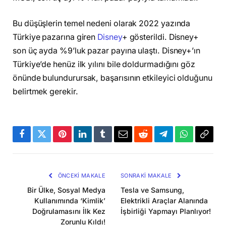
Bu düşüşlerin temel nedeni olarak 2022 yazında
Türkiye pazarına giren
Disney
+ gösterildi. Disney+
son üç ayda %9’luk pazar payına ulaştı. Disney+’ın
Türkiye’de henüz ilk yılını bile doldurmadığını göz
önünde bulundurursak, başarısının etkileyici olduğunu
belirtmek gerekir.
Facebook
Twitter
Pinterest
LinkedIn
Tumblr
Email
Reddit
Telegram
WhatsApp
Bağla
Kopya
ÖNCEKI MAKALE
SONRAKI MAKALE
Bir Ülke, Sosyal Medya
Tesla ve Samsung,
Kullanımında ‘Kimlik’
Elektrikli Araçlar Alanında
Doğrulamasını İlk Kez
İşbirliği Yapmayı Planlıyor!
Zorunlu Kıldı!