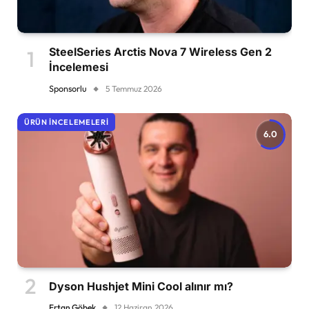
SteelSeries Arctis Nova 7 Wireless Gen 2
İncelemesi
Sponsorlu
5 Temmuz 2026
ÜRÜN İNCELEMELERI
6.0
Dyson Hushjet Mini Cool alınır mı?
Ertan Göbek
12 Haziran 2026