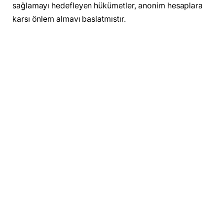
sağlamayı hedefleyen hükümetler, anonim hesaplara
karşı önlem almayı başlatmıştır.
Vietnam’dan gelen bu önlemlerin son örneği: Vietnam,
2023 yılının sonuna kadar uygulanması hedeflenen
Telekomünikasyon Yasası Değişikliği kapsamında,
anonim sosyal medya hesaplarını yasal bir düzenleme