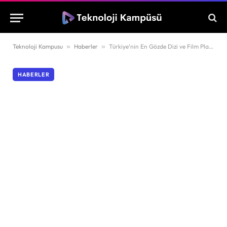
Teknoloji Kampusu
»
Haberler
»
Türkiye’nin En Gözde Dizi ve Film Platformu Açıklandı: Netflix’te Büyük Gerileme!
HABERLER