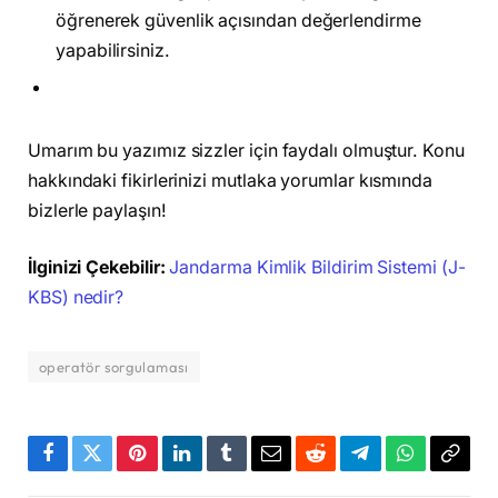
öğrenerek güvenlik açısından değerlendirme
yapabilirsiniz.
Umarım bu yazımız sizzler için faydalı olmuştur. Konu
hakkındaki fikirlerinizi mutlaka yorumlar kısmında
bizlerle paylaşın!
İlginizi Çekebilir:
Jandarma Kimlik Bildirim Sistemi (J-
KBS) nedir?
operatör sorgulaması
Facebook
Twitter
Pinterest
LinkedIn
Tumblr
Email
Reddit
Telegram
WhatsApp
Bağla