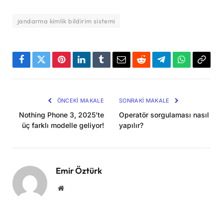
jandarma kimlik bildirim sistemi
Facebook
Twitter
Pinterest
LinkedIn
Tumblr
Email
Reddit
Telegram
WhatsApp
Bağla
Kopya
ÖNCEKI MAKALE
SONRAKI MAKALE
Nothing Phone 3, 2025’te
Operatör sorgulaması nasıl
üç farklı modelle geliyor!
yapılır?
Emir Öztürk
Website