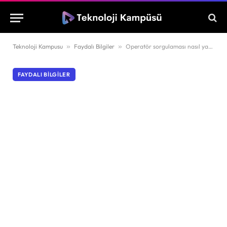
Teknoloji Kampusu
»
Faydalı Bilgiler
»
Operatör sorgulaması nasıl yapılır?
FAYDALI BILGILER