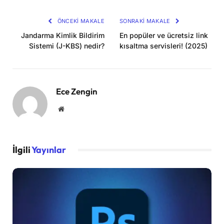
Kopya
ÖNCEKI MAKALE
SONRAKI MAKALE
Jandarma Kimlik Bildirim
En popüler ve ücretsiz link
Sistemi (J-KBS) nedir?
kısaltma servisleri! (2025)
Ece Zengin
Website
İlgili
Yayınlar