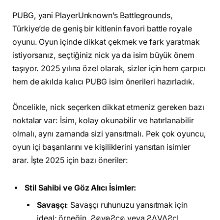
PUBG, yani PlayerUnknown’s Battlegrounds,
Türkiye’de de geniş bir kitlenin favori battle royale
oyunu. Oyun içinde dikkat çekmek ve fark yaratmak
istiyorsanız, seçtiğiniz nick ya da isim büyük önem
taşıyor. 2025 yılına özel olarak, sizler için hem çarpıcı
hem de akılda kalıcı PUBG isim önerileri hazırladık.
Öncelikle, nick seçerken dikkat etmeniz gereken bazı
noktalar var: İsim, kolay okunabilir ve hatırlanabilir
olmalı, aynı zamanda sizi yansıtmalı. Pek çok oyuncu,
oyun içi başarılarını ve kişiliklerini yansıtan isimler
arar. İşte 2025 için bazı öneriler:
Stil Sahibi ve Göz Alıcı İsimler:
Savaşçı
: Savaşçı ruhunuzu yansıtmak için
ideal; örneğin, ƧคvคƧςค veya ƧΛVΛƧςI.