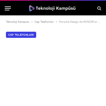
Teknoloji Kampusu
»
Cep Telefonları
»
Porsche Design ile HONOR’un Yeni Harikası! Magic7 RSR
CEP TELEFONLARI