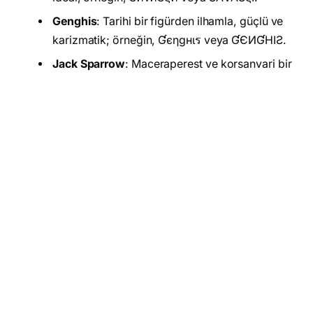
Genghis
: Tarihi bir figürden ilhamla, güçlü ve
karizmatik; örneğin, Ɠєηgнιร veya ƓЄИƓНIƧ.
Jack Sparrow
: Maceraperest ve korsanvari bir
hava için; örneğin, ʝคςк รקคгг๏ฬ veya ʝΛƆƘ
รƤΛЯЯФЩ.
Anlamlı ve Yaratıcı İsimler:
Lider
: Doğal liderliğinizi vurgulamak için
harika.
Iron Man
: Marvel hayranları için vazgeçilmez;
örneğin, Įя๏ภ ๓คภ veya ĮЯФИ МΛИ.
Tony Stark
: Zekanızı ön plana çıkarır; örneğin,
†๏ภყ ร†คгк veya †ФИУ ร†ΛЯК.