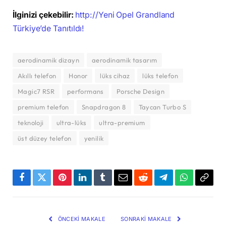
İlginizi çekebilir:
http://Yeni Opel Grandland
Türkiye’de Tanıtıldı!
aerodinamik dizayn
aerodinamik tasarım
Akıllı telefon
Honor
lüks cihaz
lüks telefon
Magic7 RSR
performans
Porsche Design
premium telefon
Snapdragon 8
Taycan Turbo S
teknoloji
ultra-lüks
ultra-premium
üst düzey telefon
yenilik
Facebook
Twitter
Pinterest
LinkedIn
Tumblr
Email
Reddit
Telegram
WhatsApp
Bağla
Kopya
ÖNCEKI MAKALE
SONRAKI MAKALE