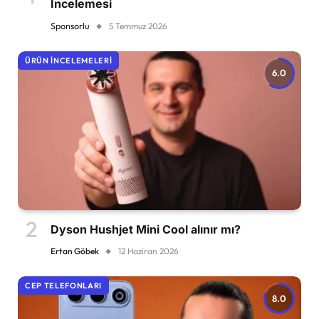
İncelemesi
Sponsorlu
5 Temmuz 2026
ÜRÜN İNCELEMELERI
6.0
Dyson Hushjet Mini Cool alınır mı?
Ertan Göbek
12 Haziran 2026
CEP TELEFONLARI
8.0