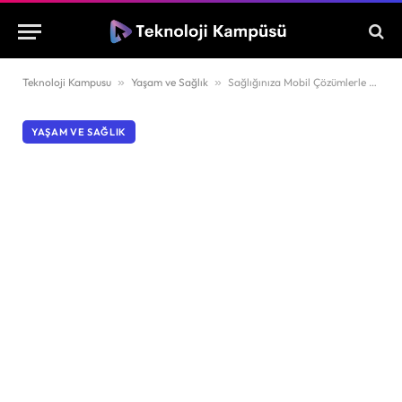
Teknoloji Kampusu
»
Yaşam ve Sağlık
»
Sağlığınıza Mobil Çözümlerle Yaklaşın
YAŞAM VE SAĞLIK