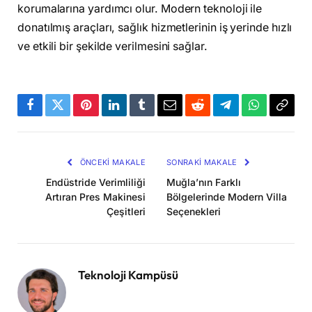
korumalarına yardımcı olur. Modern teknoloji ile
donatılmış araçları, sağlık hizmetlerinin iş yerinde hızlı
ve etkili bir şekilde verilmesini sağlar.
Facebook
Twitter
Pinterest
LinkedIn
Tumblr
Email
Reddit
Telegram
WhatsApp
Bağla
Kopya
ÖNCEKI MAKALE
SONRAKI MAKALE
Endüstride Verimliliği
Muğla’nın Farklı
Artıran Pres Makinesi
Bölgelerinde Modern Villa
Çeşitleri
Seçenekleri
Teknoloji Kampüsü