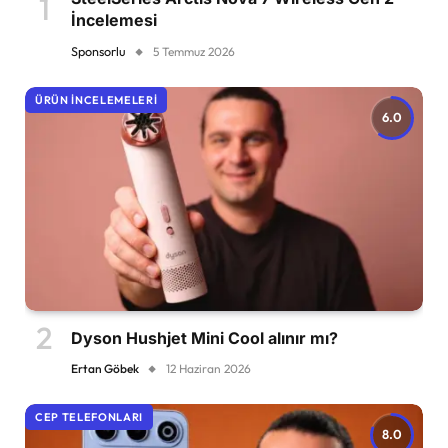
İncelemesi
Sponsorlu
5 Temmuz 2026
ÜRÜN İNCELEMELERI
6.0
Dyson Hushjet Mini Cool alınır mı?
Ertan Göbek
12 Haziran 2026
CEP TELEFONLARI
8.0