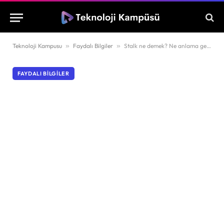
Teknoloji Kampusu
»
Faydalı Bilgiler
»
Stalk ne demek? Ne anlama geliyor?
FAYDALI BILGILER