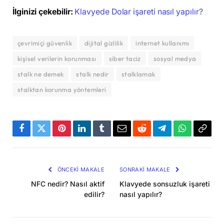
İlginizi çekebilir:
Klavyede Dolar işareti nasıl yapılır?
çevrimiçi güvenlik
dijital gizlilik
internet kullanımı
kişisel verilerin korunması
siber taciz
sosyal medya
stalk ne demek
stalk nedir
stalklamak
stalktan korunma yöntemleri
Facebook
Twitter
Pinterest
LinkedIn
Tumblr
Email
Reddit
Telegram
WhatsApp
Bağla
Kopya
ÖNCEKI MAKALE
SONRAKI MAKALE
NFC nedir? Nasıl aktif
Klavyede sonsuzluk işareti
edilir?
nasıl yapılır?