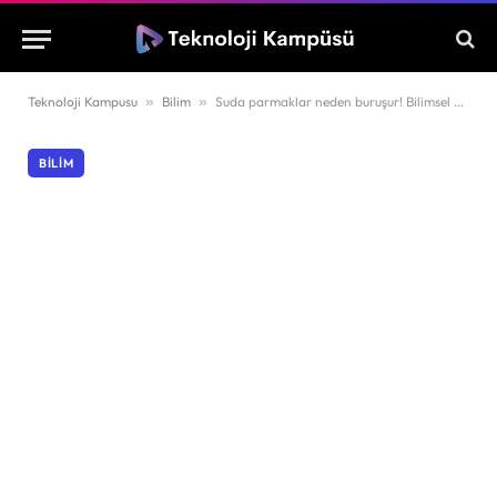
Teknoloji Kampusu
»
Bilim
»
Suda parmaklar neden buruşur! Bilimsel açıklaması var mı?
BILIM