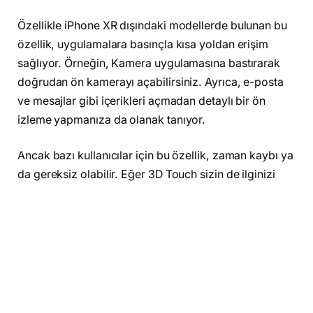
Özellikle iPhone XR dışındaki modellerde bulunan bu
özellik, uygulamalara basınçla kısa yoldan erişim
sağlıyor. Örneğin, Kamera uygulamasına bastırarak
doğrudan ön kamerayı açabilirsiniz. Ayrıca, e-posta
ve mesajlar gibi içerikleri açmadan detaylı bir ön
izleme yapmanıza da olanak tanıyor.
Ancak bazı kullanıcılar için bu özellik, zaman kaybı ya
da gereksiz olabilir. Eğer 3D Touch sizin de ilginizi
çekmiyorsa ve devre dışı bırakmak istiyorsanız,
aşağıdaki adımlarla kolayca kapatabilirsiniz;
Ayarlar uygulamasını açın.
“Genel” sekmesine gidin ve ardından Erişilebilirlik
seçeneğine dokunun.