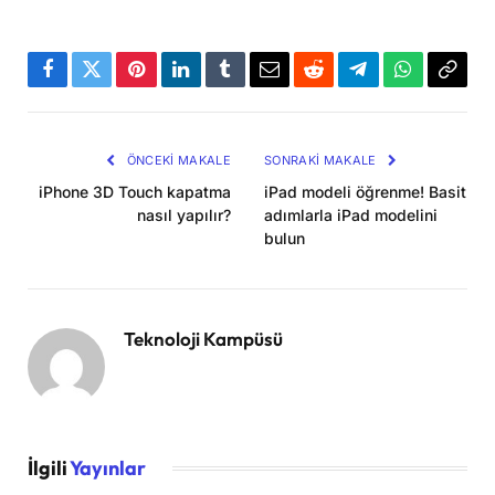
Facebook
Twitter
Pinterest
LinkedIn
Tumblr
Email
Reddit
Telegram
WhatsApp
Bağla
Kopya
ÖNCEKI MAKALE
SONRAKI MAKALE
iPhone 3D Touch kapatma
iPad modeli öğrenme! Basit
nasıl yapılır?
adımlarla iPad modelini
bulun
Teknoloji Kampüsü
İlgili
Yayınlar