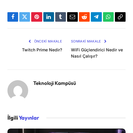
Facebook
Twitter
Pinterest
LinkedIn
Tumblr
Email
Reddit
Telegram
WhatsApp
Bağla
Kopya
ÖNCEKI MAKALE
SONRAKI MAKALE
Twitch Prime Nedir?
WiFi Güçlendirici Nedir ve
Nasıl Çalışır?
Teknoloji Kampüsü
İlgili
Yayınlar