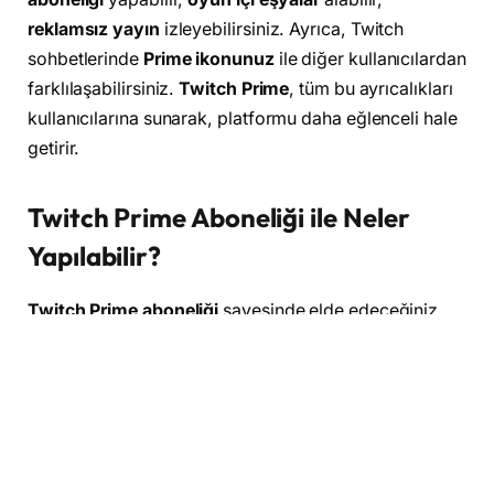
reklamsız yayın
izleyebilirsiniz. Ayrıca, Twitch
sohbetlerinde
Prime ikonunuz
ile diğer kullanıcılardan
farklılaşabilirsiniz.
Twitch Prime
, tüm bu ayrıcalıkları
kullanıcılarına sunarak, platformu daha eğlenceli hale
getirir.
Twitch Prime Aboneliği ile Neler
Yapılabilir?
Twitch Prime aboneliği
sayesinde elde edeceğiniz
bazı avantajlar şunlardır:
Ücretsiz Kanal Aboneliği:
Her ay, Twitch Prime
üyeliği ile bir
yayıncıya ücretsiz abone
olabilirsiniz. Bu, yayıncıları desteklemenin harika
bir yoludur.