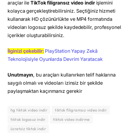
araçlar ile
TikTok filigransız video indir
işlemini
kolayca gerçekleştirebilirsiniz. Seçtiğiniz hizmeti
kullanarak HD çözünürlükte ve MP4 formatında
videoları logosuz şekilde kaydedebilir, profesyonel
içerikler oluşturabilirsiniz.
İlginizi çekebilir:
PlayStation Yapay Zekâ
Teknolojisiyle Oyunlarda Devrim Yaratacak
Unutmayın
, bu araçları kullanırken telif haklarına
saygılı olmalı ve videoları izinsiz bir şekilde
paylaşmaktan kaçınmanız gerekir
hg tiktok video indir
tiktok filigramsız video indir
tiktok logosuz indir
tiktok video indirme
ücretsiz tiktok indir