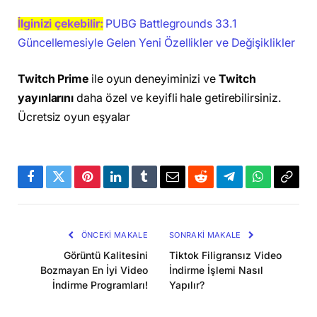
İlginizi çekebilir:
PUBG Battlegrounds 33.1
Güncellemesiyle Gelen Yeni Özellikler ve Değişiklikler
Twitch Prime
ile oyun deneyiminizi ve
Twitch
yayınlarını
daha özel ve keyifli hale getirebilirsiniz.
Ücretsiz oyun eşyalar
Facebook
Twitter
Pinterest
LinkedIn
Tumblr
Email
Reddit
Telegram
WhatsApp
Bağla
Kopya
ÖNCEKI MAKALE
SONRAKI MAKALE
Görüntü Kalitesini
Tiktok Filigransız Video
Bozmayan En İyi Video
İndirme İşlemi Nasıl
İndirme Programları!
Yapılır?