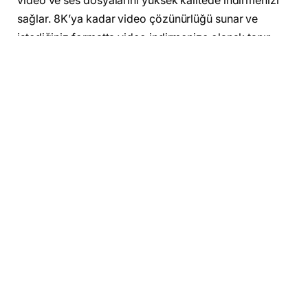
video ve ses dosyalarını yüksek kalitede indirmenizi
sağlar. 8K’ya kadar video çözünürlüğü sunar ve
istediğiniz formatta video indirmenize olanak tanır.
Kolay kullanımı ile
videolarınızı kaybetmeden
hızlıca
indirmeniz mümkün.
2.
4K Video Downloader
4K Video Downloader
, Vimeo, TikTok, SoundCloud,
Instagram ve daha birçok platformdan video
indirmenizi sağlayan güçlü bir yazılımdır. Bu program,
3D
ve
360 derece videoları
bile indirmenizi destekler.
Çıktı formatını seçebilir ve istediğiniz kaliteye göre
videoları kaydedebilirsiniz. Ayrıca, oynatma listeleri
ve kanalları toplu olarak indirmeniz de mümkündür.
3.
WinX YouTube Downloader