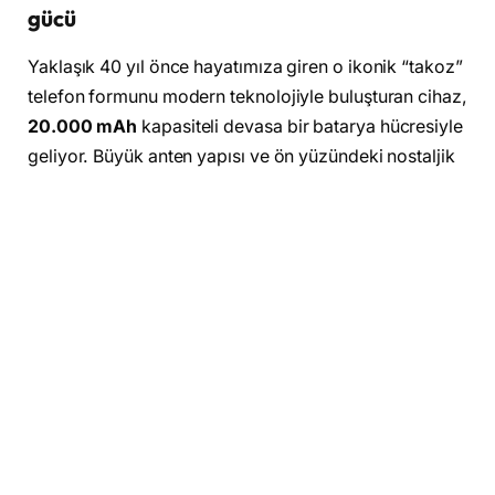
gücü
Yaklaşık 40 yıl önce hayatımıza giren o ikonik “takoz”
telefon formunu modern teknolojiyle buluşturan cihaz,
20.000 mAh
kapasiteli devasa bir batarya hücresiyle
geliyor. Büyük anten yapısı ve ön yüzündeki nostaljik
fiziksel tuş takımıyla dikkat çeken ürün, şarj
performansı tarafında ise günümüz amiral gemisi
standartlarını fazlasıyla karşılıyor:
Yüksek Güç Çıkışı:
Power Delivery 3.1 (PD 3.1)
protokolünü destekleyen powerbank, maksimum
165W
toplam güç çıkışı sağlayabiliyor. Bu sayede
sadece akıllı telefonları değil; MacBook gibi
yüksek güç isteyen dizüstü bilgisayarları, el
konsollarını ve tabletleri de rahatlıkla şarj
edebiliyor.