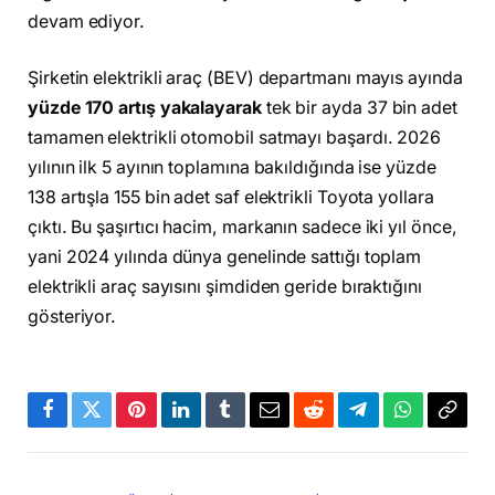
devam ediyor.
Şirketin elektrikli araç (BEV) departmanı mayıs ayında
yüzde 170 artış yakalayarak
tek bir ayda 37 bin adet
tamamen elektrikli otomobil satmayı başardı. 2026
yılının ilk 5 ayının toplamına bakıldığında ise yüzde
138 artışla 155 bin adet saf elektrikli Toyota yollara
çıktı. Bu şaşırtıcı hacim, markanın sadece iki yıl önce,
yani 2024 yılında dünya genelinde sattığı toplam
elektrikli araç sayısını şimdiden geride bıraktığını
gösteriyor.
Facebook
Twitter
Pinterest
LinkedIn
Tumblr
Email
Reddit
Telegram
WhatsApp
Bağla
Kopya