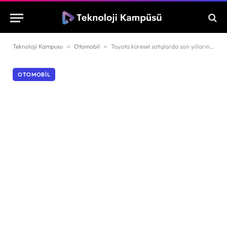
Teknoloji Kampusu
»
Otomobil
»
Toyota küresel satışlarda son yılların en kötü dönemini geçiriyor
OTOMOBIL