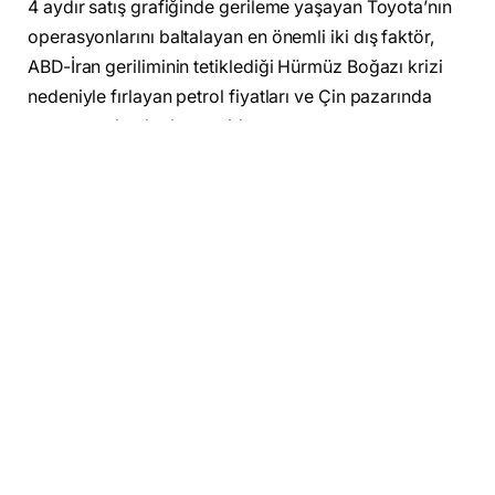
4 aydır satış grafiğinde gerileme yaşayan Toyota’nın
operasyonlarını baltalayan en önemli iki dış faktör,
ABD-İran geriliminin tetiklediği Hürmüz Boğazı krizi
nedeniyle fırlayan petrol fiyatları ve Çin pazarında
yaşanan talep kırılması oldu.
Mayıs ayı performansına ait öne çıkan finansal ve
operasyonel veriler şu şekilde şekillendi:
Küresel Satışlar:
Mayıs ayında toplam satışlar 834
bin adette kaldı ve yıllık bazda
yüzde 7.2 düşüş
kaydetti.
Bölgesel Tezat:
Şirketin kendi evinde, yani
Japonya iç pazarındaki satışları yüzde 11 artış
gösterse de, bu başarı küresel çaptaki
yüzde
9.6’lık sert gerilemeyi
dindirmeye yetmedi.