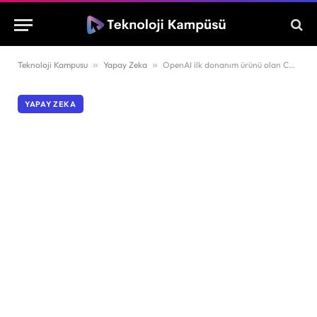
Teknoloji Kampusu
»
Yapay Zeka
»
OpenAI ilk donanım ürünü olan Codex Micro klavyesini tanıttı
YAPAY ZEKA