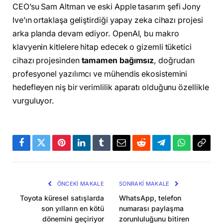
CEO’su Sam Altman ve eski Apple tasarım şefi Jony
Ive’ın ortaklaşa geliştirdiği yapay zeka cihazı projesi
arka planda devam ediyor. OpenAI, bu makro
klavyenin kitlelere hitap edecek o gizemli tüketici
cihazı projesinden
tamamen bağımsız
, doğrudan
profesyonel yazılımcı ve mühendis ekosistemini
hedefleyen niş bir verimlilik aparatı olduğunu özellikle
vurguluyor.
Facebook
Twitter
Pinterest
LinkedIn
Tumblr
Email
Reddit
Telegram
WhatsApp
Bağla
Kopya
ÖNCEKI MAKALE
SONRAKI MAKALE
Toyota küresel satışlarda
WhatsApp, telefon
son yılların en kötü
numarası paylaşma
dönemini geçiriyor
zorunluluğunu bitiren