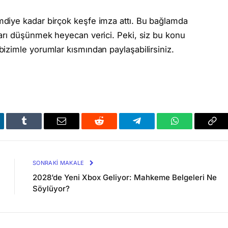
mdiye kadar birçok keşfe imza attı. Bu bağlamda
arı düşünmek heyecan verici. Peki, siz bu konu
izimle yorumlar kısmından paylaşabilirsiniz.
kedIn
Tumblr
Email
Reddit
Telegram
WhatsApp
Bağl
Kop
SONRAKI MAKALE
2028’de Yeni Xbox Geliyor: Mahkeme Belgeleri Ne
Söylüyor?