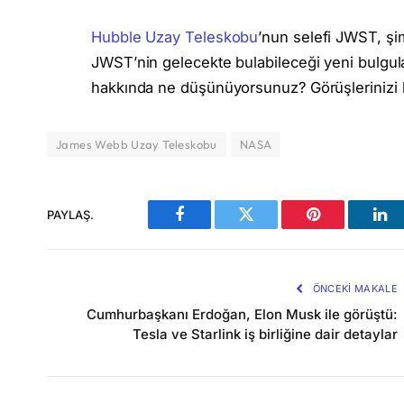
Hubble Uzay Teleskobu
’nun selefi JWST, şi
JWST’nin gelecekte bulabileceği yeni bulgul
hakkında ne düşünüyorsunuz? Görüşlerinizi b
James Webb Uzay Teleskobu
NASA
PAYLAŞ.
Facebook
Twitter
Pinterest
Lin
ÖNCEKI MAKALE
Cumhurbaşkanı Erdoğan, Elon Musk ile görüştü:
Tesla ve Starlink iş birliğine dair detaylar