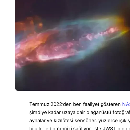
Temmuz 2022’den beri faaliyet gösteren
NA
şimdiye kadar uzaya dair olağanüstü fotoğrafl
aynalar ve kızılötesi sensörler, yüzlerce ışık 
bilgiler edinmemizi sağlıyor. İşte JWST’nin e