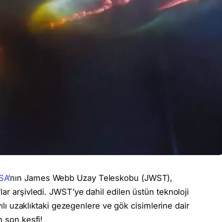
SA
‘nın James Webb Uzay Teleskobu (JWST),
ar arşivledi. JWST’ye dahil edilen üstün teknoloji
yılı uzaklıktaki gezegenlere ve gök cisimlerine dair
n son keşfi!