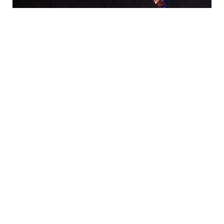
Marvel’s Spider-Man 2
PS5 oyunu Marvel’s Spider-Man 2’nin yeni bir oynanış
videosu yayınladı. Serinin devam oyunda, daha büyük
bir harita yer alacak. Fragmanda ortaya çıkan bir
başka harika haber de Marvel’s Spider-Man 2’nin
60’tan fazla koleksiyon kıyafetine sahip olacağı.
Marvel’ın Spider-Man 2 oyunu 20 Ekim 2023’te PS5