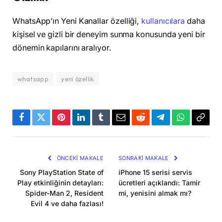
WhatsApp’ın Yeni Kanallar özelliği,
kullanıcılara
daha
kişisel ve gizli bir deneyim sunma konusunda yeni bir
dönemin kapılarını aralıyor.
whatsapp
yeni özellik
Facebook
Twitter
Pinterest
LinkedIn
Tumblr
Email
Reddit
Telegram
WhatsApp
Bağla
Kopya
ÖNCEKI MAKALE
SONRAKI MAKALE
Sony PlayStation State of
iPhone 15 serisi servis
Play etkinliğinin detayları:
ücretleri açıklandı: Tamir
Spider-Man 2, Resident
mi, yenisini almak mı?
Evil 4 ve daha fazlası!