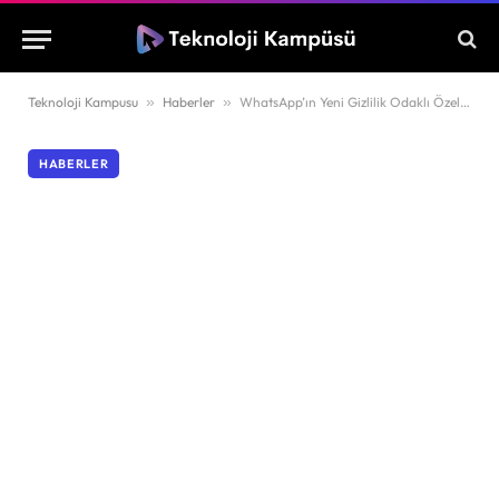
Teknoloji Kampusu
»
Haberler
»
WhatsApp’ın Yeni Gizlilik Odaklı Özelliği: Kanallar Dünya Çapında Kullanıma Sunuldu!
HABERLER