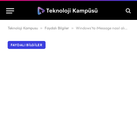
Teknoloji Kampusu
»
Faydalı Bilgiler
»
Windows’ta iMessage nasıl alınır?
FAYDALI BILGILER