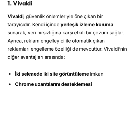
1. Vivaldi
Vivaldi
, güvenlik önlemleriyle öne çıkan bir
tarayıcıdır. Kendi içinde
yerleşik izleme koruma
sunarak, veri hırsızlığına karşı etkili bir çözüm sağlar.
Ayrıca, reklam engelleyici ile otomatik çıkan
reklamları engelleme özelliği de mevcuttur. Vivaldi’nin
diğer avantajları arasında:
İki sekmede iki site görüntüleme
imkanı
Chrome uzantılarını desteklemesi
Karanlık tema ve özelleştirilebilir tema seçenekleri
2. Opera
Opera
, kullanıcılarına hızlı ve farklı bir internet
deneyimi sunan popüler bir tarayıcıdır. Öne çıkan