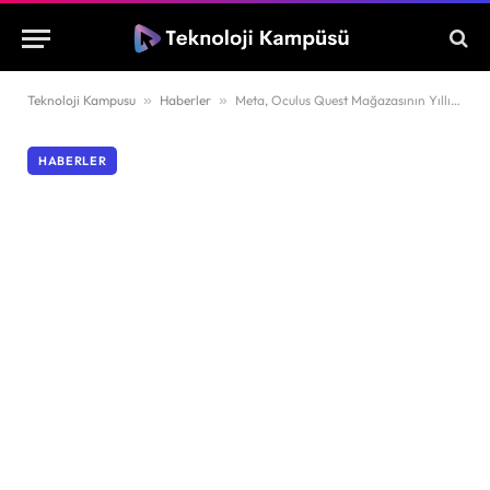
Teknoloji Kampusu
»
Haberler
»
Meta, Oculus Quest Mağazasının Yıllık Gelirini Açıkladı!
HABERLER