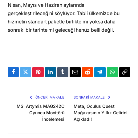
Nisan, Mayıs ve Haziran aylarında
gerçekleştirileceğini söylüyor. Tabii ülkemizde bu
hizmetin standart paketle birlikte mi yoksa daha
sonraki bir tarihte mi geleceği henüz belli değil.
Facebook
Twitter
Pinterest
LinkedIn
Tumblr
Email
Reddit
Telegram
WhatsApp
Bağla
Kopya
ÖNCEKI MAKALE
SONRAKI MAKALE
MSI Artymis MAG242C
Meta, Oculus Quest
Oyuncu Monitörü
Mağazasının Yıllık Gelirini
İncelemesi
Açıkladı!