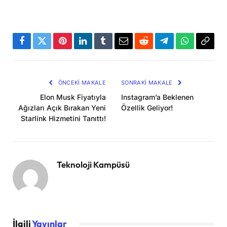
Facebook
Twitter
Pinterest
LinkedIn
Tumblr
Email
Reddit
Telegram
WhatsApp
Bağla
Kopya
ÖNCEKI MAKALE
SONRAKI MAKALE
Elon Musk Fiyatıyla
Instagram’a Beklenen
Ağızları Açık Bırakan Yeni
Özellik Geliyor!
Starlink Hizmetini Tanıttı!
Teknoloji Kampüsü
İlgili
Yayınlar