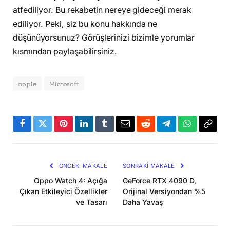
atfediliyor. Bu rekabetin nereye gideceği merak
ediliyor. Peki, siz bu konu hakkında ne
düşünüyorsunuz? Görüşlerinizi bizimle yorumlar
kısmından paylaşabilirsiniz.
apple
Microsoft
Facebook
Twitter
Pinterest
LinkedIn
Tumblr
Email
Reddit
Telegram
WhatsApp
Bağla
Kopya
ÖNCEKI MAKALE
SONRAKI MAKALE
Oppo Watch 4: Açığa
GeForce RTX 4090 D,
Çıkan Etkileyici Özellikler
Orijinal Versiyondan %5
ve Tasarı
Daha Yavaş